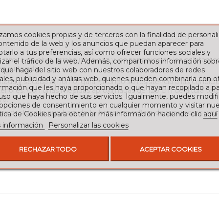
izamos cookies propias y de terceros con la finalidad de personali
contenido de la web y los anuncios que puedan aparecer para
tarlo a tus preferencias, así como ofrecer funciones sociales y
ramita de olivo, simboliza la paz y los principios de los habitan
izar el tráfico de la web. Además, compartimos información sobr
n tu tejado.
 que haga del sitio web con nuestros colaboradores de redes
ales, publicidad y análisis web, quienes pueden combinarla con o
intada y secada al horno, garantizando su resistencia a las condi
rmación que les haya proporcionado o que hayan recopilado a par
teriores. Con unas medidas aproximadas de 120 cm de altura total
 uso que haya hecho de sus servicios. Igualmente, puedes modifi
vo.
 opciones de consentimiento en cualquier momento y visitar nue
cia destacada que hará de tu hogar un reflejo de tus valores y est
ítica de Cookies para obtener más información haciendo clic
aquí
 información
Personalizar las cookies
RECHAZAR TODO
ACEPTAR COOKIES