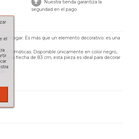
Nuestra tienda garantiza la
seguridad en el pago
zar
tes del hogar. Es más que un elemento decorativo: es una
e el
tra
ciones climáticas. Disponible únicamente en color negro,
tir
 y una flecha de 83 cm, esta pieza es ideal para decorar
car
stra
ilo.