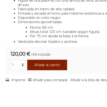
Figura de una paloma con una ramita de oliva, símbolo
de paz.
Fabricada en hierro de alta calidad.
Pintada y secada al horno para máxima resistencia a e
Disponible en color negro.
Dimensiones aproximadas:
Flecha: 83 cm.
Altura total: 120 cm (variable según figura).
Pie: 75 cm desde la base a la flecha.
Ideal para decorar tejados y azoteas.
120,00 €
IVA incluído
Añadir al carrito
Imprimir
Añadir para comparar
Añadir a la lista de de