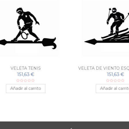
VELETA TENIS
VELETA DE VIENTO ESQU
151,63 €
151,63 €
Añadir al carrito
Añadir al carrito