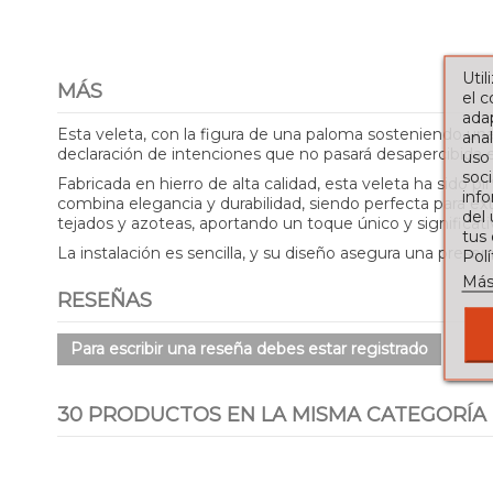
Util
MÁS
el 
adap
Esta veleta, con la figura de una paloma sosteniendo una 
anal
declaración de intenciones que no pasará desapercibida e
uso
soci
Fabricada en hierro de alta calidad, esta veleta ha sido p
info
combina elegancia y durabilidad, siendo perfecta para ex
del
tejados y azoteas, aportando un toque único y significati
tus
La instalación es sencilla, y su diseño asegura una presen
Pol
Más
RESEÑAS
Para escribir una reseña debes estar registrado
30 PRODUCTOS EN LA MISMA CATEGORÍA