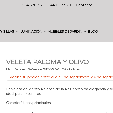
954 370 365
644 077 920
Contacto
Y SILLAS
ILUMINACIÓN
MUEBLES DE JARDÍN
BLOG
VELETA PALOMA Y OLIVO
Manufacturer:
Reference:
7/10/V5100
Estado:
Nuevo
Reciba su pedido entre el día 1 de septiembre y 6 de sept
La veleta de viento Paloma de la Paz combina elegancia y s
ideal para exteriores.
Características principales: