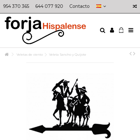
954 370 365
644 077 920
Contacto
Veletas de viento
Veleta Sancho y Quijote