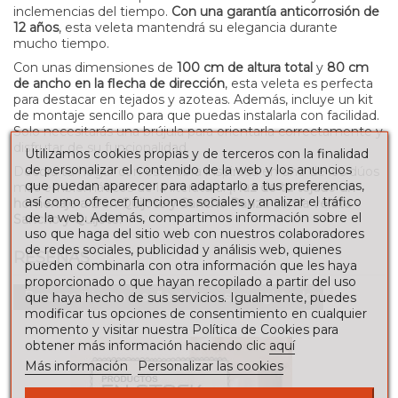
inclemencias del tiempo.
Con una garantía anticorrosión de
12 años
, esta veleta mantendrá su elegancia durante
mucho tiempo.
Con unas dimensiones de
100 cm de altura total
y
80 cm
de ancho en la flecha de dirección
, esta veleta es perfecta
para destacar en tejados y azoteas. Además, incluye un kit
de montaje sencillo para que puedas instalarla con facilidad.
Solo necesitarás una brújula para orientarla correctamente y
disfrutar de su funcionalidad.
Utilizamos cookies propias y de terceros con la finalidad
de personalizar el contenido de la web y los anuncios
Decora tu hogar con esta obra inspirada en uno de los dúos
que puedan aparecer para adaptarlo a tus preferencias,
más emblemáticos de la literatura.
¡Haz de tu tejado un
así como ofrecer funciones sociales y analizar el tráfico
homenaje a Don Quijote y Sancho Panza con la veleta
de la web. Además, compartimos información sobre el
Sancho y Quijote!
uso que haga del sitio web con nuestros colaboradores
de redes sociales, publicidad y análisis web, quienes
RESEÑAS
pueden combinarla con otra información que les haya
proporcionado o que hayan recopilado a partir del uso
Para escribir una reseña debes estar registrado
que haya hecho de sus servicios. Igualmente, puedes
modificar tus opciones de consentimiento en cualquier
momento y visitar nuestra Política de Cookies para
obtener más información haciendo clic
aquí
Más información
Personalizar las cookies