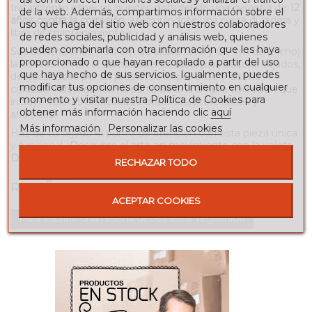
tratamiento especial, puedes disfrutar de una garantía de
12
de la web. Además, compartimos información sobre el
años contra la corrosión
, asegurándote una pieza duradera y
uso que haga del sitio web con nuestros colaboradores
libre de mantenimiento.
de redes sociales, publicidad y análisis web, quienes
pueden combinarla con otra información que les haya
Sus dimensiones (100 cm de altura total y 80 cm de ancho)
proporcionado o que hayan recopilado a partir del uso
la convierten en el complemento ideal para decorar tejados,
que haya hecho de sus servicios. Igualmente, puedes
destacándose por su presencia imponente y diseño
modificar tus opciones de consentimiento en cualquier
cuidado. Además, forma parte de una amplia colección que
momento y visitar nuestra Política de Cookies para
incluye veletas dedicadas a deportes, profesiones y
obtener más información haciendo clic
aquí
aficiones.
Más información
Personalizar las cookies
Haz de tu tejado el punto de atención con esta pieza única
y funcional.
¡Descubre el arte en movimiento con la veleta
Discóbolo y añade un toque de historia clásica a tu hogar!
RECHAZAR TODO
RESEÑAS
ACEPTAR COOKIES
Para escribir una reseña debes estar registrado