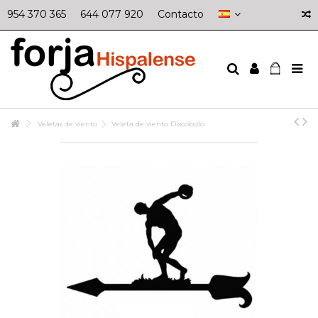
954 370 365
644 077 920
Contacto
Veletas de viento
Veleta de viento Discóbolo