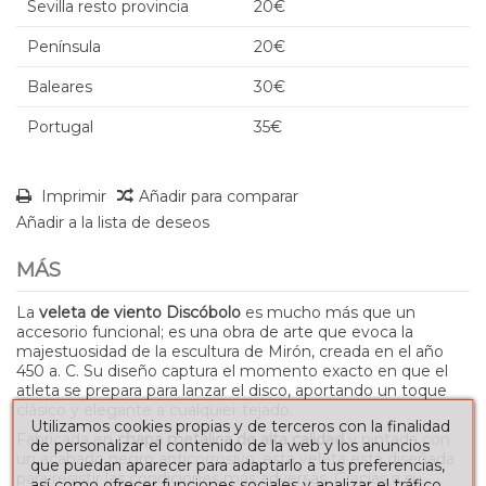
Sevilla resto provincia
20€
Península
20€
Baleares
30€
Portugal
35€
Imprimir
Añadir para comparar
Añadir a la lista de deseos
MÁS
La
veleta de viento Discóbolo
es mucho más que un
accesorio funcional; es una obra de arte que evoca la
majestuosidad de la escultura de Mirón, creada en el año
450 a. C. Su diseño captura el momento exacto en que el
atleta se prepara para lanzar el disco, aportando un toque
clásico y elegante a cualquier tejado.
Utilizamos cookies propias y de terceros con la finalidad
Fabricada en
chapa metálica de alta calidad
y pintada con
de personalizar el contenido de la web y los anuncios
un acabado negro anticorrosivo, esta veleta está diseñada
que puedan aparecer para adaptarlo a tus preferencias,
para resistir las condiciones más adversas. Gracias a su
así como ofrecer funciones sociales y analizar el tráfico