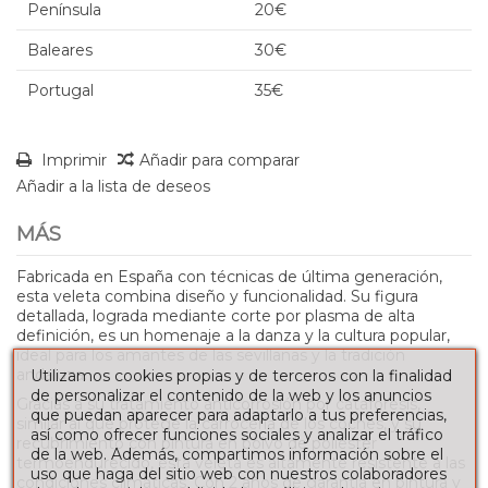
Península
20€
Baleares
30€
Portugal
35€
Imprimir
Añadir para comparar
Añadir a la lista de deseos
MÁS
Fabricada en España con técnicas de última generación,
esta veleta combina diseño y funcionalidad. Su figura
detallada, lograda mediante corte por plasma de alta
definición, es un homenaje a la danza y la cultura popular,
ideal para los amantes de las sevillanas y la tradición
andaluza.
Utilizamos cookies propias y de terceros con la finalidad
de personalizar el contenido de la web y los anuncios
Gracias a su tratamiento anticorrosión por cataforesis,
que puedan aparecer para adaptarlo a tus preferencias,
similar al que protege la carrocería de los coches, y su
así como ofrecer funciones sociales y analizar el tráfico
recubrimiento con pintura en polvo de poliéster
de la web. Además, compartimos información sobre el
termoendurecido, esta veleta es altamente resistente a las
uso que haga del sitio web con nuestros colaboradores
condiciones climáticas. Con 2 años de garantía en pintura y