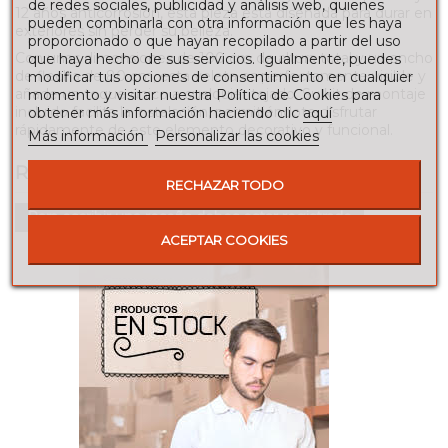
de redes sociales, publicidad y análisis web, quienes
12 años anticorrosión, esta pieza está diseñada para durar en
pueden combinarla con otra información que les haya
exteriores sin perder su belleza.
proporcionado o que hayan recopilado a partir del uso
Con unas dimensiones de 100 cm de altura total y un ancho
que haya hecho de sus servicios. Igualmente, puedes
de flecha de 80 cm, esta veleta es perfectamente visible y
modificar tus opciones de consentimiento en cualquier
añade un toque único a cualquier tejado. Su kit de montaje
momento y visitar nuestra Política de Cookies para
incluido facilita la instalación, permitiéndote disfrutar
obtener más información haciendo clic
aquí
rápidamente de este elemento decorativo y funcional.
Más información
Personalizar las cookies
RESEÑAS
RECHAZAR TODO
Para escribir una reseña debes estar registrado
ACEPTAR COOKIES