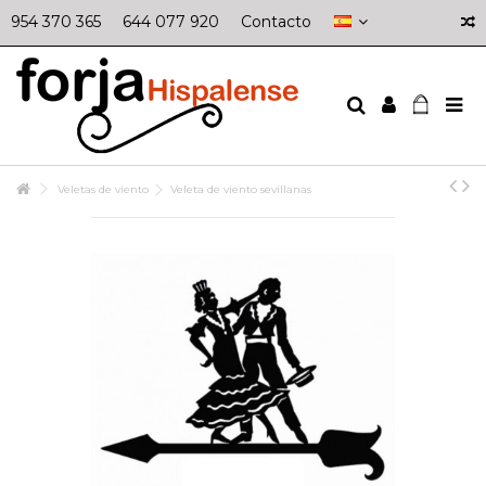
954 370 365
644 077 920
Contacto
Veletas de viento
Veleta de viento sevillanas