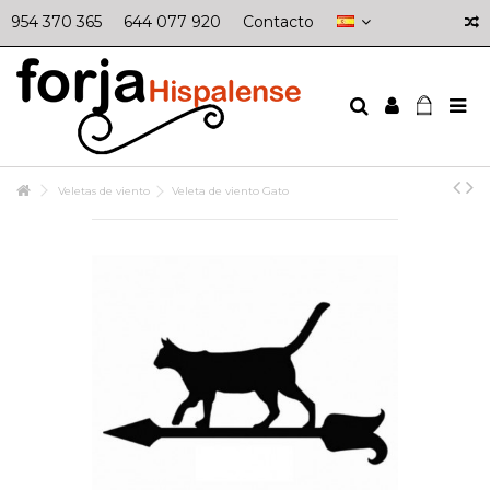
954 370 365
644 077 920
Contacto
Veletas de viento
Veleta de viento Gato