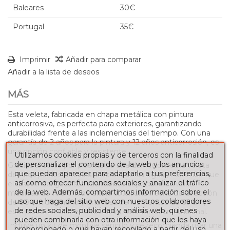
Baleares
30€
Portugal
35€
Imprimir
Añadir para comparar
Añadir a la lista de deseos
MÁS
Esta veleta, fabricada en chapa metálica con pintura
anticorrosiva, es perfecta para exteriores, garantizando
durabilidad frente a las inclemencias del tiempo. Con una
garantía de 2 años para la pintura y 12 años anticorrosión, es
una opción confiable y resistente.
Utilizamos cookies propias y de terceros con la finalidad
de personalizar el contenido de la web y los anuncios
Gracias al corte por plasma de alta definición, esta veleta
que puedan aparecer para adaptarlo a tus preferencias,
destaca por los detalles precisos de su figura, haciendo que
así como ofrecer funciones sociales y analizar el tráfico
el diseño del gato sea realmente especial. Con unas
de la web. Además, compartimos información sobre el
medidas de 100 cm de altura total, una flecha de dirección
uso que haga del sitio web con nuestros colaboradores
de 80 cm de ancho y una rosa de los vientos de 66 cm,
de redes sociales, publicidad y análisis web, quienes
esta pieza no solo es decorativa, sino también funcional.
pueden combinarla con otra información que les haya
Incluye un kit de montaje sencillo y se recomienda usar una
proporcionado o que hayan recopilado a partir del uso