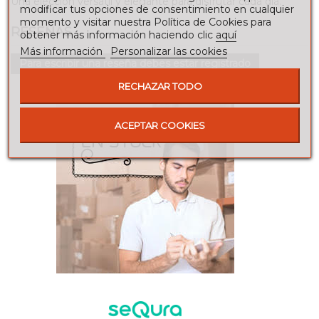
Una elección versátil y elegante
para disfrutar cada día.
modificar tus opciones de consentimiento en cualquier
momento y visitar nuestra Política de Cookies para
RESEÑAS
obtener más información haciendo clic
aquí
Más información
Personalizar las cookies
Para escribir una reseña debes estar registrado
RECHAZAR TODO
ACEPTAR COOKIES