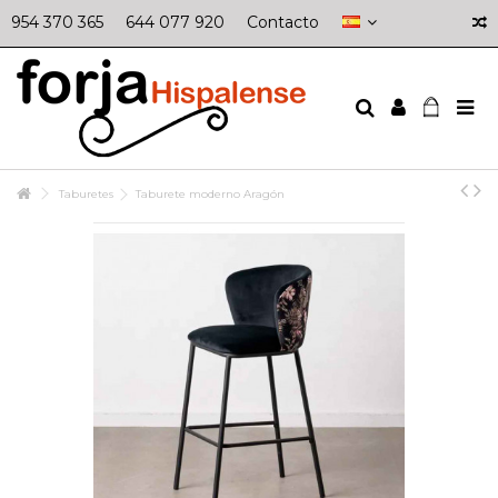
954 370 365
644 077 920
Contacto
Taburetes
Taburete moderno Aragón