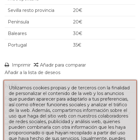
Sevilla resto provincia
20€
Península
20€
Baleares
30€
Portugal
35€
Imprimir
Añadir para comparar
Añadir a la lista de deseos
MÁS
Utilizamos cookies propias y de terceros con la finalidad
de personalizar el contenido de la web y los anuncios
Fácil de mantener, y la estructura de acero negro ofrece
que puedan aparecer para adaptarlo a tus preferencias,
una base
estable y duradera
.
así como ofrecer funciones sociales y analizar el tráfico
de la web. Además, compartimos información sobre el
Encaja muy bien en cocinas con isla, barras de desayuno y
uso que haga del sitio web con nuestros colaboradores
zonas de ocio donde busques un toque sofisticado sin
de redes sociales, publicidad y análisis web, quienes
renunciar al confort.
pueden combinarla con otra información que les haya
Cumple la
normativa EN16139
para un uso seguro.
proporcionado o que hayan recopilado a partir del uso
que haya hecho de sus servicios. Igualmente, puedes