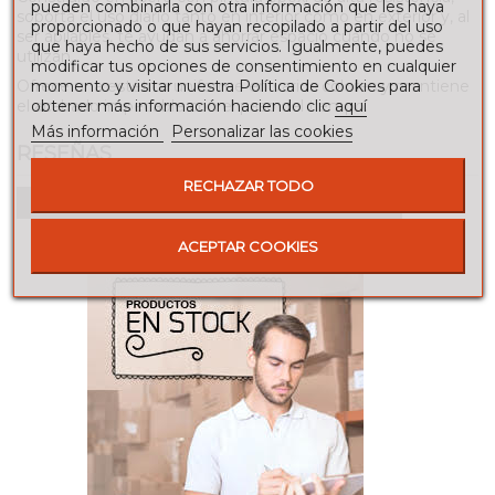
pueden combinarla con otra información que les haya
soporta el uso diario tanto en interior como en exterior y, al
proporcionado o que hayan recopilado a partir del uso
ser
apilables
, te ayudan a ahorrar espacio cuando no se
que haya hecho de sus servicios. Igualmente, puedes
utilizan.
modificar tus opciones de consentimiento en cualquier
Ofrece una estética uniforme en varios colores y mantiene
momento y visitar nuestra Política de Cookies para
el acabado impecable con el paso del tiempo.
obtener más información haciendo clic
aquí
Más información
Personalizar las cookies
RESEÑAS
RECHAZAR TODO
Para escribir una reseña debes estar registrado
ACEPTAR COOKIES