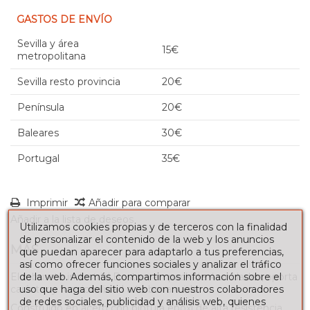
GASTOS DE ENVÍO
Sevilla y área
15€
metropolitana
Sevilla resto provincia
20€
Península
20€
Baleares
30€
Portugal
35€
Imprimir
Añadir para comparar
Añadir a la lista de deseos
Utilizamos cookies propias y de terceros con la finalidad
de personalizar el contenido de la web y los anuncios
MÁS
que puedan aparecer para adaptarlo a tus preferencias,
así como ofrecer funciones sociales y analizar el tráfico
El
taburete industrial
Boston, en
pack de 4 unidades
, aporta
de la web. Además, compartimos información sobre el
carácter y funcionalidad a tu barra o isla.
uso que haga del sitio web con nuestros colaboradores
de redes sociales, publicidad y análisis web, quienes
Construido en acero con pintura epoxi de alta resistencia,