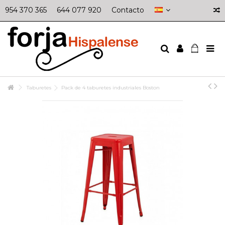
954 370 365
644 077 920
Contacto
Taburetes
Pack de 4 taburetes industriales Boston