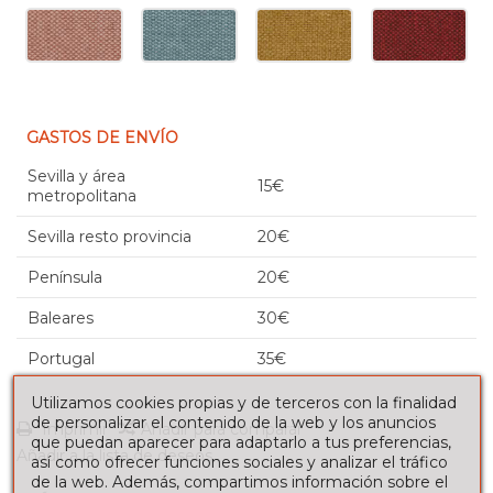
GASTOS DE ENVÍO
Sevilla y área
15€
metropolitana
Sevilla resto provincia
20€
Península
20€
Baleares
30€
Portugal
35€
Utilizamos cookies propias y de terceros con la finalidad
de personalizar el contenido de la web y los anuncios
Imprimir
Añadir para comparar
que puedan aparecer para adaptarlo a tus preferencias,
Añadir a la lista de deseos
así como ofrecer funciones sociales y analizar el tráfico
de la web. Además, compartimos información sobre el