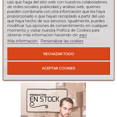
uso que haga del sitio web con nuestros colaboradores
MÁS
de redes sociales, publicidad y análisis web, quienes
pueden combinarla con otra información que les haya
En Forja Hispalense nos gusta porque es
totalmente
proporcionado o que hayan recopilado a partir del uso
personalizable
: elige color del hierro y telas para crear una
que haya hecho de sus servicios. Igualmente, puedes
pieza única. Fabricado en España por talleres artesanos, es
modificar tus opciones de consentimiento en cualquier
una compra responsable que reduce la huella de carbono y
momento y visitar nuestra Política de Cookies para
llega montado, listo para usar.
obtener más información haciendo clic
aquí
Creemos que encaja muy bien en cocinas modernas,
Más información
Personalizar las cookies
terrazas cubiertas y proyectos de hostelería que buscan
durabilidad
,
comodidad
y
personalidad
.
RECHAZAR TODO
RESEÑAS
ACEPTAR COOKIES
Para escribir una reseña debes estar registrado