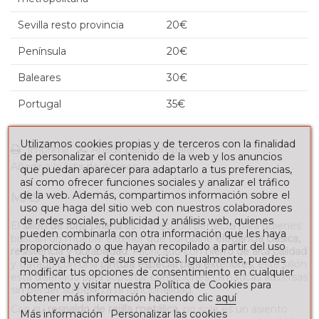
Sevilla resto provincia
20€
Península
20€
Baleares
30€
Portugal
35€
Utilizamos cookies propias y de terceros con la finalidad
Imprimir
Añadir para comparar
de personalizar el contenido de la web y los anuncios
Añadir a la lista de deseos
que puedan aparecer para adaptarlo a tus preferencias,
así como ofrecer funciones sociales y analizar el tráfico
de la web. Además, compartimos información sobre el
MÁS
uso que haga del sitio web con nuestros colaboradores
de redes sociales, publicidad y análisis web, quienes
El
sillón de forja Oriana
es la elección perfecta para quienes
pueden combinarla con otra información que les haya
buscan un mueble exterior que combine
elegancia clásica,
proporcionado o que hayan recopilado a partir del uso
resistencia y durabilidad
. Fabricado con
hierro de alta calidad
que haya hecho de sus servicios. Igualmente, puedes
y tratado con una
pintura especial para exteriores
, este sillón
modificar tus opciones de consentimiento en cualquier
está diseñado para soportar condiciones climáticas adversas
momento y visitar nuestra Política de Cookies para
sin perder su belleza ni funcionalidad.
obtener más información haciendo clic
aquí
Con su
respaldo de rejilla metálica
, no solo es un asiento
Más información
Personalizar las cookies