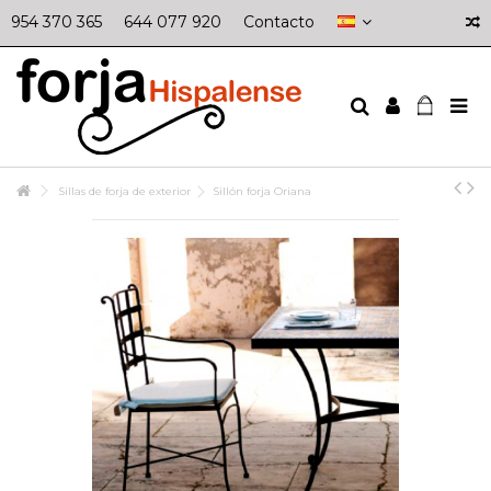
954 370 365
644 077 920
Contacto
Sillas de forja de exterior
Sillón forja Oriana