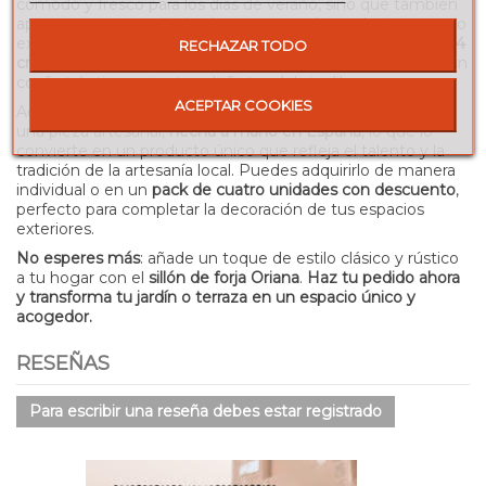
cómodo y fresco para los días de verano, sino que también
aporta un toque sofisticado y atemporal a cualquier espacio
exterior, ya sea un jardín, terraza o patio. Sus medidas de
94
RECHAZAR TODO
cm de alto, 52 cm de ancho y 55 cm de fondo
garantizan un
confort óptimo mientras disfrutas del aire libre.
ACEPTAR COOKIES
Además de su durabilidad, el
sillón Oriana
destaca por ser
una pieza artesanal,
hecha a mano en España
, lo que lo
convierte en un producto único que refleja el talento y la
tradición de la artesanía local. Puedes adquirirlo de manera
individual o en un
pack de cuatro unidades con descuento
,
perfecto para completar la decoración de tus espacios
exteriores.
No esperes más
: añade un toque de estilo clásico y rústico
a tu hogar con el
sillón de forja Oriana
.
Haz tu pedido ahora
y transforma tu jardín o terraza en un espacio único y
acogedor.
RESEÑAS
Para escribir una reseña debes estar registrado