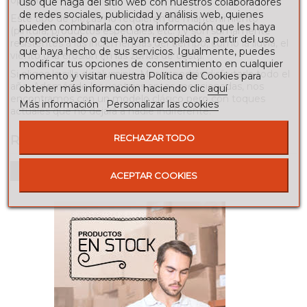
uso que haga del sitio web con nuestros colaboradores
de redes sociales, publicidad y análisis web, quienes
Este tipo de piezas no requieren de mantenimiento
pueden combinarla con otra información que les haya
(pintura, productos especiales, etc. ) y son sumamente
proporcionado o que hayan recopilado a partir del uso
resistentes a las inclemencias del tiempo, como la lluvia, el
que haya hecho de sus servicios. Igualmente, puedes
viento o la erosión en las zonas de costa.
modificar tus opciones de consentimiento en cualquier
Si eliges la silla de aluminio Muros podrás disfrutarla todo el
momento y visitar nuestra Política de Cookies para
año. Además de las ventajas antes mencionadas, nos
obtener más información haciendo clic
aquí
encontramos con un modelo clásico pero con toques
Más información
Personalizar las cookies
actuales que no dejará a nadie indiferente.
RECHAZAR TODO
RESEÑAS
Para escribir una reseña debes estar registrado
ACEPTAR COOKIES