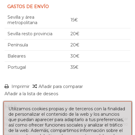
GASTOS DE ENVÍO
Sevilla y área
15€
metropolitana
Sevilla resto provincia
20€
Península
20€
Baleares
30€
Portugal
35€
Imprimir
Añadir para comparar
Añadir a la lista de deseos
MÁS
Utilizamos cookies propias y de terceros con la finalidad
de personalizar el contenido de la web y los anuncios
Si lo que estás buscando es despreocuparte de desmontar
que puedan aparecer para adaptarlo a tus preferencias,
la terraza cuando comienza el frio, los muebles de aluminio
así como ofrecer funciones sociales y analizar el tráfico
fundido como el
sillón de aluminio Muros
son tu mejor
de la web. Además, compartimos información sobre el
opción.