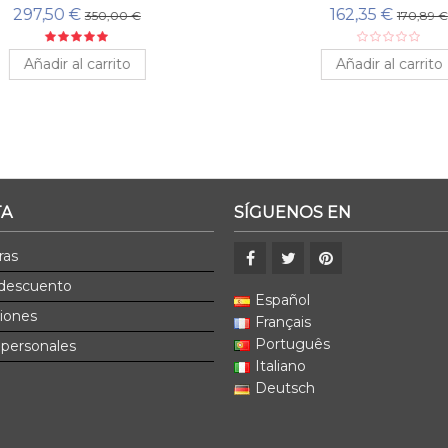
297,50 €
162,35 €
350,00 €
170,89 €
Añadir al carrito
Añadir al carrito
TA
SÍGUENOS EN
ras
 descuento
Español
ciones
Français
Português
 personales
Italiano
Deutsch