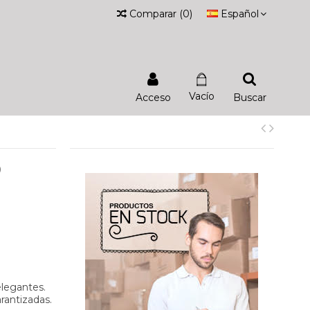
Comparar
(
0
)
Español
Vacío
Acceso
Buscar
O
elegantes.
arantizadas.