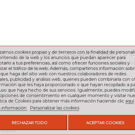
izamos cookies propias y de terceros con la finalidad de personali
 – ELEGANCIA Y CALIDAD PARA TU 
contenido de la web y los anuncios que puedan aparecer para
tarlo a tus preferencias, así como ofrecer funciones sociales y
 de forja Barakaldo
, una pieza única que combina diseño, calidad
izar el tráfico de la web. Además, compartimos información sobr
 en
blanco con detalles en oro
aporta un aire distinguido y clásico
 que haga del sitio web con nuestros colaboradores de redes
ales, publicidad y análisis web, quienes pueden combinarla con o
idad a tu dormitorio.
rmación que les haya proporcionado o que hayan recopilado a par
 uso que haya hecho de sus servicios. Igualmente, puedes modifi
a camas individuales.
 opciones de consentimiento en cualquier momento y visitar nue
que realza la decoración.
ítica de Cookies para obtener más información haciendo clic
aquí
materiales.
 información
Personalizar las cookies
tructura de tu cama.
resistente y fabricado con la mejor calidad
, el modelo
Barakaldo
es
RECHAZAR TODO
ACEPTAR COOKIES
ensueño!