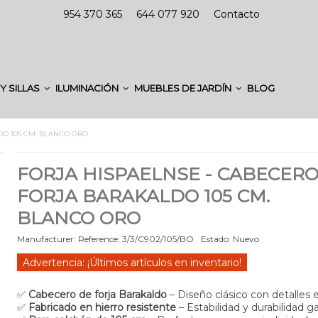
954 370 365
644 077 920
Contacto
Y SILLAS
ILUMINACIÓN
MUEBLES DE JARDÍN
BLOG
DO 105 CM. BLANCO ORO
FORJA HISPAELNSE - CABECER
FORJA BARAKALDO 105 CM.
BLANCO ORO
Manufacturer:
Reference:
3/3/C902/105/BO
Estado:
Nuevo
Advertencia: ¡Últimos artículos en inventario!
✅
Cabecero de forja Barakaldo
– Diseño clásico con detalles 
✅
Fabricado en hierro resistente
– Estabilidad y durabilidad g