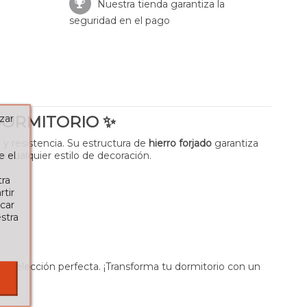
Nuestra tienda garantiza la
seguridad en el pago
zar
DORMITORIO
✨
 y resistencia. Su estructura de
hierro forjado
garantiza
e el
 a cualquier estilo de decoración.
tra
tir
car
stra
 la elección perfecta. ¡Transforma tu dormitorio con un