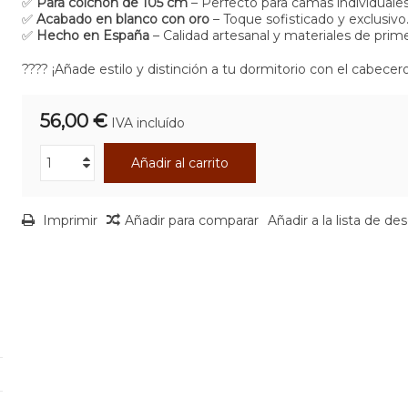
✅
Para colchón de 105 cm
– Perfecto para camas individuales
✅
Acabado en blanco con oro
– Toque sofisticado y exclusivo
✅
Hecho en España
– Calidad artesanal y materiales de prime
???? ¡Añade estilo y distinción a tu dormitorio con el cabecer
56,00 €
IVA incluído
Añadir al carrito
Imprimir
Añadir para comparar
Añadir a la lista de de