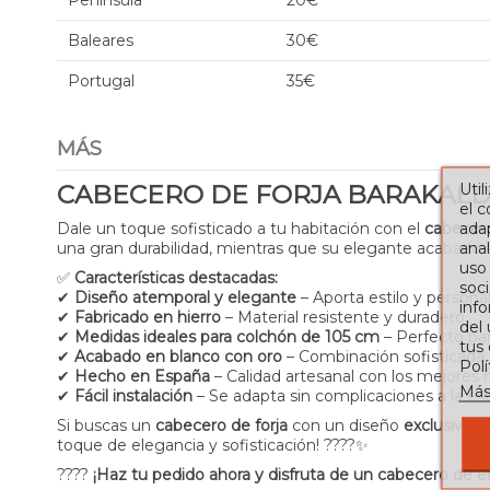
Península
20€
Baleares
30€
Portugal
35€
MÁS
Util
CABECERO DE FORJA BARAKALDO
el 
adap
Dale un toque sofisticado a tu habitación con el
cabecero
anal
una gran durabilidad, mientras que su elegante acabado
uso
✅
Características destacadas:
soci
✔
Diseño atemporal y elegante
– Aporta estilo y personal
info
✔
Fabricado en hierro
– Material resistente y duradero.
del
✔
Medidas ideales para colchón de 105 cm
– Perfecto par
tus
✔
Acabado en blanco con oro
– Combinación sofisticada 
Pol
✔
Hecho en España
– Calidad artesanal con los mejores 
Más
✔
Fácil instalación
– Se adapta sin complicaciones a la es
Si buscas un
cabecero de forja
con un diseño
exclusivo, 
toque de elegancia y sofisticación! ????✨
????
¡Haz tu pedido ahora y disfruta de un cabecero de 