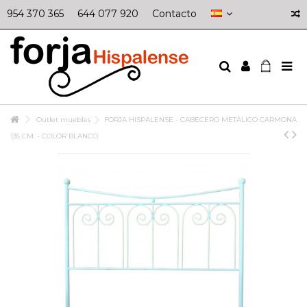
954 370 365
644 077 920
Contacto
Outlet muebles
FORJA HISPALENSE - CABECERO METÁLICO CARMONA
135 CM. - COLOR BLANCO