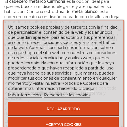
El
cabecero metálico Carmona
es la opción ideal para
quienes buscan un diseño elegante y atemporal en su
habitación. Con una estructura de
metal blanco
, este
cabecero combina un diseño curvado con detalles en forja,
logrando un estilo romántico y sofisticado.
Utilizamos cookies propias y de terceros con la finalidad
Diseñado para
colchones de 135 cm
, su estructura mide
142
de personalizar el contenido de la web y los anuncios
cm de ancho y 125 cm de alto
, proporcionando un aspecto
que puedan aparecer para adaptarlo a tus preferencias,
equilibrado y armonioso en la cama. Su color blanco aporta
así como ofrecer funciones sociales y analizar el tráfico
luminosidad y sensación de amplitud
, perfecto para
de la web. Además, compartimos información sobre el
dormitorios de cualquier estilo, desde clásico hasta
uso que haga del sitio web con nuestros colaboradores
moderno o shabby chic.
de redes sociales, publicidad y análisis web, quienes
Características destacadas:
pueden combinarla con otra información que les haya
✔
Diseño con detalles en forja
– Estilo elegante y
proporcionado o que hayan recopilado a partir del uso
atemporal.
que haya hecho de sus servicios. Igualmente, puedes
✔
Medida estándar de 135 cm
– Ancho total de 142 cm.
modificar tus opciones de consentimiento en cualquier
✔
Altura de 125 cm
– Ideal para realzar la decoración.
momento y visitar nuestra Política de Cookies para
✔
Color blanco
– Aporta luminosidad y combina con todo.
obtener más información haciendo clic
aquí
✔
Estructura metálica de alta calidad
– Resistente y
Más información
Personalizar las cookies
duradera.
✔
Fácil instalación
– Compatible con la mayoría de camas.
✔
Entrega rápida
– Recíbelo sin esperas y renueva tu
RECHAZAR TODO
dormitorio.
El
cabecero metálico Carmona
es perfecto para quienes
ACEPTAR COOKIES
desean un toque refinado en su habitación sin renunciar a la