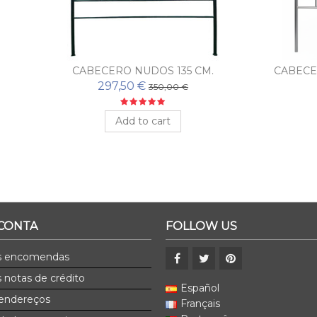
ECERO NUDOS 135 CM.
CABECERO MÚSICA PLATA 
297,50 €
162,35 €
350,00 €
170,89 €
Add to cart
Add to cart
 CONTA
FOLLOW US
s encomendas
 notas de crédito
Español
endereços
Français