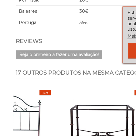
Península
20€
Baleares
30€
Este
serv
Portugal
35€
ana
uso,
Mai
REVIEWS
Seja o primeiro a fazer uma avaliação!
17 OUTROS PRODUTOS NA MESMA CATEGO
-10%
Sale!