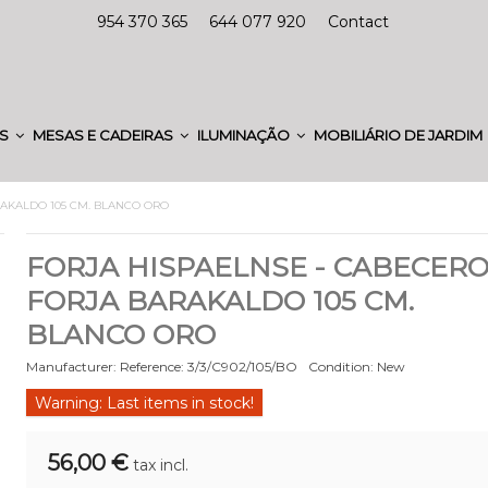
954 370 365
644 077 920
Contact
ES
MESAS E CADEIRAS
ILUMINAÇÃO
MOBILIÁRIO DE JARDIM
RAKALDO 105 CM. BLANCO ORO
FORJA HISPAELNSE - CABECER
FORJA BARAKALDO 105 CM.
BLANCO ORO
Manufacturer:
Reference:
3/3/C902/105/BO
Condition:
New
Warning: Last items in stock!
56,00 €
tax incl.