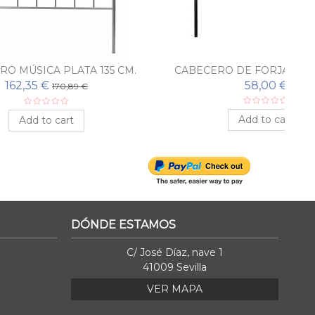
135 CM.
CABECERO DE FORJA ANTEQUERA
58,00 €
Add to cart
DÓNDE ESTAMOS
C/ José Díaz, nave 1
41009 Sevilla
VER MAPA