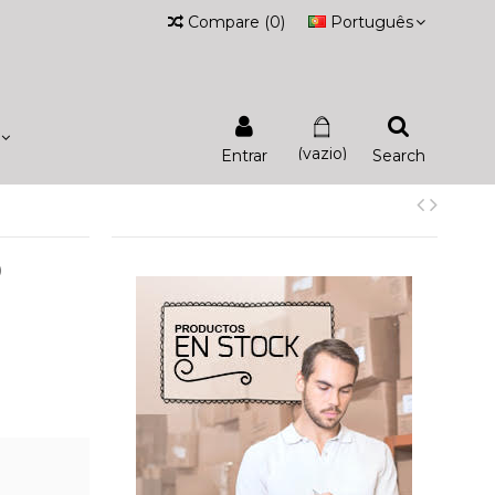
Compare
(
0
)
Português
(vazio)
Entrar
Search
O