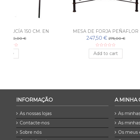
 EN
MESA DE FORJA PEÑAFLOR
CAB
247,50 €
275,00 €
Add to cart
INFORMAÇÃO
A MINHA
As nossas lojas
As minha
Contacte-nos
As minhas
Sobre nós
Os meus 