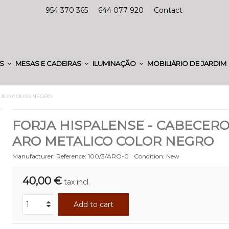
954 370 365
644 077 920
Contact
ES
MESAS E CADEIRAS
ILUMINAÇÃO
MOBILIÁRIO DE JARDIM
LICO COLOR NEGRO
FORJA HISPALENSE - CABECER
ARO METALICO COLOR NEGRO
Manufacturer:
Reference:
100/3/ARO-0
Condition:
New
40,00 €
tax incl.
Add to cart