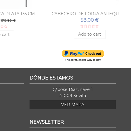
135 CM.
CABECERO DE FORJA ANTEQUERA
58,00 €
Add to cart
DÓNDE ESTAMOS
C/ José Díaz, nave 1
41009 Sevilla
VER MAPA
NEWSLETTER