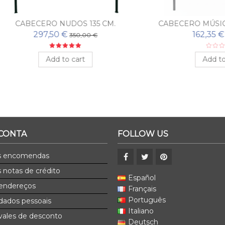
ECERO NUDOS 135 CM.
CABECERO MÚSICA PLATA 
297,50 €
162,35 €
350,00 €
170,89 €
Add to cart
Add to cart
 CONTA
FOLLOW US
s encomendas
 notas de crédito
Español
endereços
Français
Português
dados pessoais
Italiano
ales de desconto
Deutsch