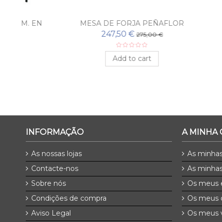
 EN
MESA DE FORJA PEÑAFLOR
CAB
247,50 €
275,00 €
Add to cart
INFORMAÇÃO
A MINHA
As nossas lojas
As minha
Contacte-nos
As minhas
Sobre nós
Os meus 
Condições de compra
Os meus 
Aviso Legal
Os meus v