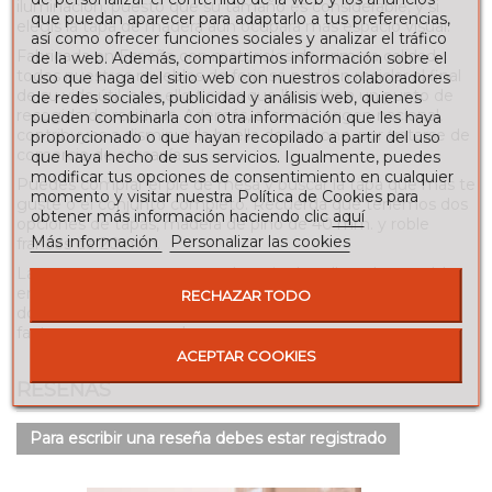
iluminación, puesto que su tamaño es considerable, y si
que puedan aparecer para adaptarlo a tus preferencias,
elegís la tapa de madera aún ocupará más espacio visual.
así como ofrecer funciones sociales y analizar el tráfico
Fabricada en España con materiales de primera calidad,
de la web. Además, compartimos información sobre el
todos nuestros muebles de forja se pueden reciclar al final
uso que haga del sitio web con nuestros colaboradores
de su vida útil, para ello tienes que llevarlos a un punto de
de redes sociales, publicidad y análisis web, quienes
recogida de residuos. Además, al ser de origen nacional,
pueden combinarla con otra información que les haya
contribuyes a disminuir la huella de carbono, por tratarse de
proporcionado o que hayan recopilado a partir del uso
comercio de cercanía.
que haya hecho de sus servicios. Igualmente, puedes
modificar tus opciones de consentimiento en cualquier
Puedes comprar el pie de mesa y buscar la tapa que más te
momento y visitar nuestra Política de Cookies para
guste o el conjunto completo. Recuerda que tenemos dos
obtener más información haciendo clic
aquí
opciones de tapas, madera de pino de 40 mm. y roble
Más información
Personalizar las cookies
francés de 20 mm.
La mesa se entrega montada a pie de calle o de portal, la
empresa de transporte no está obligada a subirla a su
RECHAZAR TODO
domicilio puesto que este servicio, si lo desea, ha de
facturarse por separado.
ACEPTAR COOKIES
RESEÑAS
Para escribir una reseña debes estar registrado