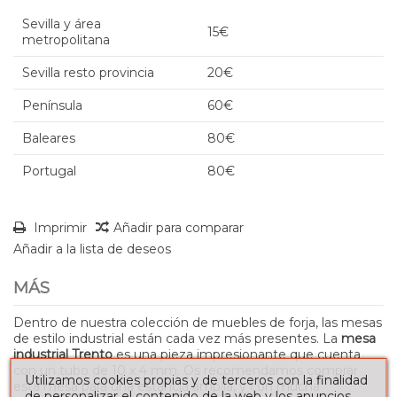
Sevilla y área
15€
metropolitana
Sevilla resto provincia
20€
Península
60€
Baleares
80€
Portugal
80€
Imprimir
Añadir para comparar
Añadir a la lista de deseos
MÁS
Dentro de nuestra colección de muebles de forja, las mesas
de estilo industrial están cada vez más presentes. La
mesa
industrial Trento
es una pieza impresionante que cuenta
con un tubo de 10 x 4 mm. Os recomendamos comprar
Utilizamos cookies propias y de terceros con la finalidad
esta mesa para una estancia amplia, y con mucha
de personalizar el contenido de la web y los anuncios