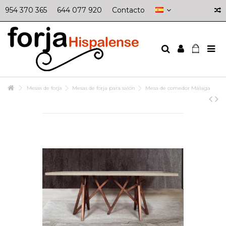
954 370 365
644 077 920
Contacto
Mesas de forja
Mesas de forja para salón
Mesa de comedor Málaga