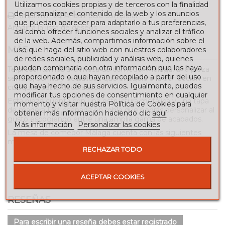
Utilizamos cookies propias y de terceros con la finalidad
de personalizar el contenido de la web y los anuncios
Imprimir
Añadir para comparar
que puedan aparecer para adaptarlo a tus preferencias,
Añadir a la lista de deseos
así como ofrecer funciones sociales y analizar el tráfico
de la web. Además, compartimos información sobre el
MÁS
uso que haga del sitio web con nuestros colaboradores
de redes sociales, publicidad y análisis web, quienes
pueden combinarla con otra información que les haya
Te presentamos a la mesa de comedor Málaga, una pieza
proporcionado o que hayan recopilado a partir del uso
sencilla, bonita y de calidad que encajará a la perfección en
que haya hecho de sus servicios. Igualmente, puedes
cualquier estilo decorativo.
modificar tus opciones de consentimiento en cualquier
Esta pieza cuenta con una estructura metálica y una tapa
momento y visitar nuestra Política de Cookies para
de madera DM chapada en roble que podrás personalizar al
obtener más información haciendo clic
aquí
gusto escogiendo entre una amplia gama de acabados.
Más información
Personalizar las cookies
La mesa de comedor Málaga cuenta con las siguientes
medidas:
RECHAZAR TODO
Largo: 200 cm.
Ancho: 100 cm.
Alto: 75 cm.
ACEPTAR COOKIES
RESEÑAS
Para escribir una reseña debes estar registrado