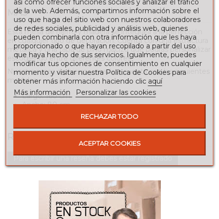
así como ofrecer funciones sociales y analizar el tráfico
de la web. Además, compartimos información sobre el
MÁS
uso que haga del sitio web con nuestros colaboradores
de redes sociales, publicidad y análisis web, quienes
Esta mesa de hierro y madera se integrará a la perfección
pueden combinarla con otra información que les haya
en cualquier tipo de decoración. Cuenta con una estructura
proporcionado o que hayan recopilado a partir del uso
metálica y una tapa de pino macizo que podrás personalizar
que haya hecho de sus servicios. Igualmente, puedes
escogiendo entre diferentes colores.
modificar tus opciones de consentimiento en cualquier
Nuestra mesa de hierro y madera cuenta con las siguientes
momento y visitar nuestra Política de Cookies para
medidas:
obtener más información haciendo clic
aquí
Más información
Personalizar las cookies
Largo: 160 cm.
Ancho: 80 cm.
Alto: 75 cm.
RECHAZAR TODO
RESEÑAS
ACEPTAR COOKIES
Para escribir una reseña debes estar registrado