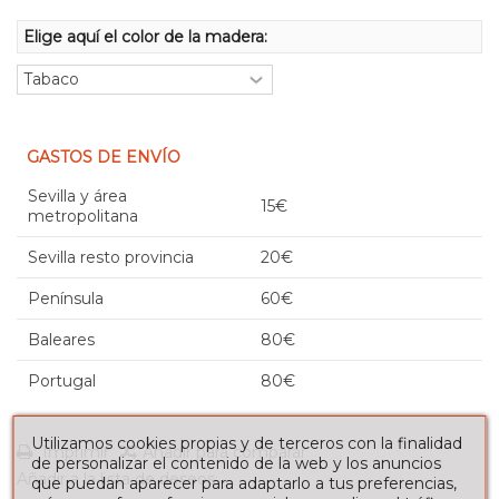
Elige aquí el color de la madera:
GASTOS DE ENVÍO
Sevilla y área
15€
metropolitana
Sevilla resto provincia
20€
Península
60€
Baleares
80€
Portugal
80€
Utilizamos cookies propias y de terceros con la finalidad
Imprimir
Añadir para comparar
de personalizar el contenido de la web y los anuncios
Añadir a la lista de deseos
que puedan aparecer para adaptarlo a tus preferencias,