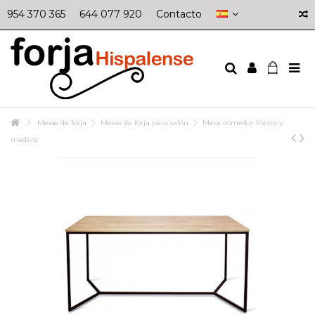
954 370 365
644 077 920
Contacto
Mesas de forja
Mesas de forja para salón
Mesa comedor hierro y
madera