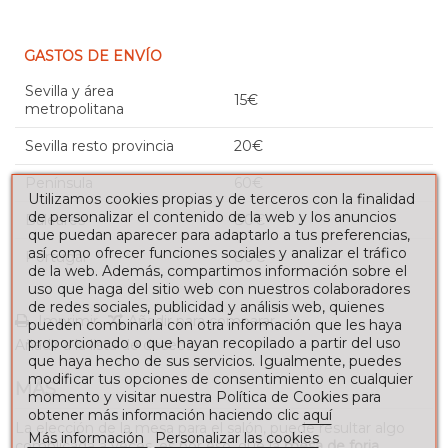
GASTOS DE ENVÍO
Sevilla y área
15€
metropolitana
Sevilla resto provincia
20€
Península
60€
Utilizamos cookies propias y de terceros con la finalidad
de personalizar el contenido de la web y los anuncios
Baleares
80€
que puedan aparecer para adaptarlo a tus preferencias,
así como ofrecer funciones sociales y analizar el tráfico
Portugal
80€
de la web. Además, compartimos información sobre el
uso que haga del sitio web con nuestros colaboradores
de redes sociales, publicidad y análisis web, quienes
Imprimir
Añadir para comparar
pueden combinarla con otra información que les haya
proporcionado o que hayan recopilado a partir del uso
Añadir a la lista de deseos
que haya hecho de sus servicios. Igualmente, puedes
modificar tus opciones de consentimiento en cualquier
MÁS
momento y visitar nuestra Política de Cookies para
obtener más información haciendo clic
aquí
La elección de la mesa para el salón, puede resultar algo
Más información
Personalizar las cookies
complicada a veces, es por eso, que la
mesa de forja