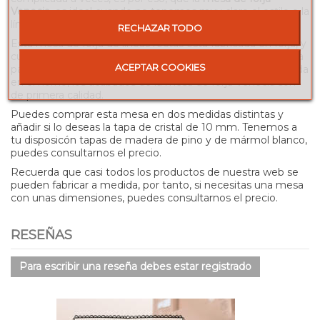
Venecia
, es ideal cuando no tenemos muy claro el estilo o la
línea decorativa que va a tener nuestra estancia.
RECHAZAR TODO
Esta mesa de forja de líneas rectas está fabricada en forja, y
cuenta con unas terminaciones como adornos al final de la
ACEPTAR COOKIES
pata. Pintada con pintura en polvo y posteriormente secada
en el horno, los acabados de la mesa de forja Venecia son
de primera calidad.
Puedes comprar esta mesa en dos medidas distintas y
añadir si lo deseas la tapa de cristal de 10 mm. Tenemos a
tu disposicón tapas de madera de pino y de mármol blanco,
puedes consultarnos el precio.
Recuerda que casi todos los productos de nuestra web se
pueden fabricar a medida, por tanto, si necesitas una mesa
con unas dimensiones, puedes consultarnos el precio.
RESEÑAS
Para escribir una reseña debes estar registrado