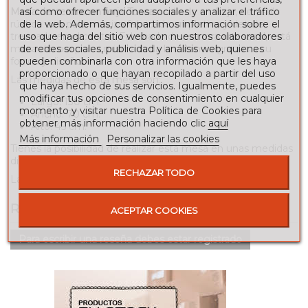
así como ofrecer funciones sociales y analizar el tráfico
Mesa de centro en forja Tosca
acabada en forja, de estilo
de la web. Además, compartimos información sobre el
rústico con pata maciza fabricada en pletina y detalle
uso que haga del sitio web con nuestros colaboradores
trenzado en el centro. Fabricada de manera artesanal, está
de redes sociales, publicidad y análisis web, quienes
mesa decora por si misma toda la estancia gracias a su
pueden combinarla con otra información que les haya
forma y diseño.
proporcionado o que hayan recopilado a partir del uso
Las medidas de esta mesa son:
que haya hecho de sus servicios. Igualmente, puedes
modificar tus opciones de consentimiento en cualquier
Largo: 130 cm.
momento y visitar nuestra Política de Cookies para
Ancho: 70 cm.
obtener más información haciendo clic
aquí
Alto: 45 cm.
Más información
Personalizar las cookies
Tienes la posibilidad de realizar esta mesa en unas medidas
distintas (consultar precio para otras medidas).
RECHAZAR TODO
La tapa de cristal está incluida.
RESEÑAS
ACEPTAR COOKIES
Para escribir una reseña debes estar registrado