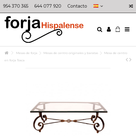
954 370 365
644 077 920
Contacto
Mesas de forja
Mesas de centro originales y baratas
Mesa de centro
en forja Tosca