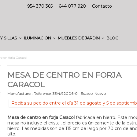
954 370 365
644 077 920
Contacto
Y SILLAS
ILUMINACIÓN
MUEBLES DE JARDÍN
BLOG
o en forja Caracol
MESA DE CENTRO EN FORJA
CARACOL
Manufacturer:
Reference:
33/4/92006-0
Estado:
Nuevo
Reciba su pedido entre el día 31 de agosto y 5 de septiemb
Mesa de centro en forja Caracol
fabricada en hierro. Este mo
mesa no incluye el cristal, el precio es únicamente de la estr
hierro. Las medidas son de 115 cm de largo por 70 cm de an
alto.