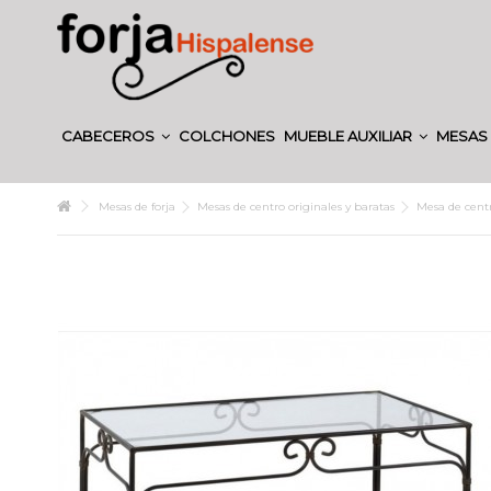
CABECEROS
COLCHONES
MUEBLE AUXILIAR
MESAS 
Mesas de forja
Mesas de centro originales y baratas
Mesa de centr