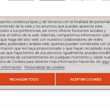
Imprimir
Añadir para comparar
Añadir a la lista de de
izamos cookies propias y de terceros con la finalidad de personali
contenido de la web y los anuncios que puedan aparecer para
tarlo a tus preferencias, así como ofrecer funciones sociales y
izar el tráfico de la web. Además, compartimos información sobr
 que haga del sitio web con nuestros colaboradores de redes
iseño de esta mesa es ideal para crear ambientes rustic chic, es d
ales, publicidad y análisis web, quienes pueden combinarla con o
rmación que les haya proporcionado o que hayan recopilado a par
 uso que haya hecho de sus servicios. Igualmente, puedes modifi
sponible la estructura de hierro. Está fabricada con materiales de
 opciones de consentimiento en cualquier momento y visitar nue
poco mantenimiento y contrariamente a lo que se cree no son de
ítica de Cookies para obtener más información haciendo clic
aquí
ecesitas una medida distinta, no dudes en pedirnos presupuesto 
 información
Personalizar las cookies
RECHAZAR TODO
ACEPTAR COOKIES