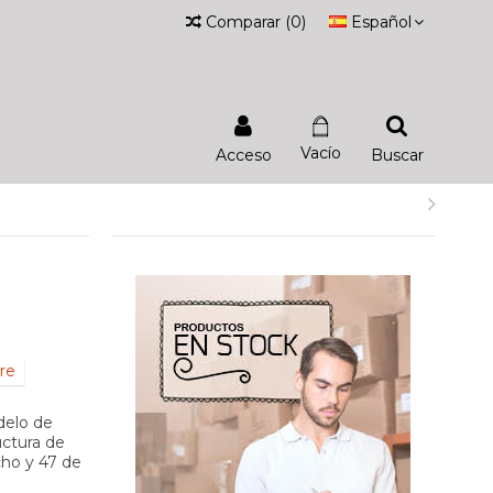
Comparar
(
0
)
Español
Vacío
Acceso
Buscar
re
delo de
uctura de
cho y 47 de