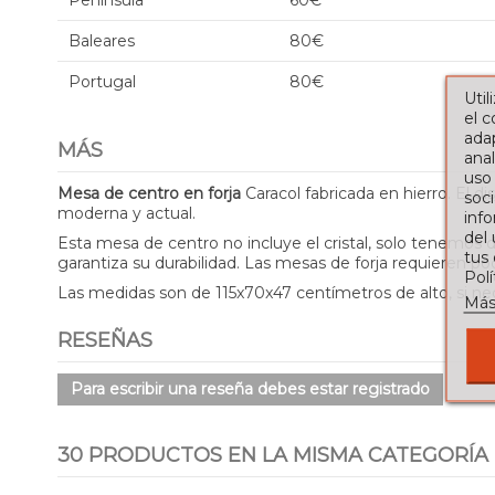
Península
60€
Baleares
80€
Portugal
80€
Util
el 
adap
MÁS
anal
uso
Mesa de centro en forja
Caracol fabricada en hierro. El d
soci
moderna y actual.
info
del
Esta mesa de centro no incluye el cristal, solo tenemos di
tus
garantiza su durabilidad. Las mesas de forja requieren 
Pol
Las medidas son de 115x70x47 centímetros de alto, si n
Más
RESEÑAS
Para escribir una reseña debes estar registrado
30 PRODUCTOS EN LA MISMA CATEGORÍA