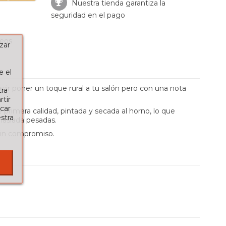
Nuestra tienda garantiza la
seguridad en el pago
seos
zar
e el
ecir poner un toque rural a tu salón pero con una nota
tra
tir
car
 primera calidad, pintada y secada al horno, lo que
stra
masiada pesadas.
sin compromiso.