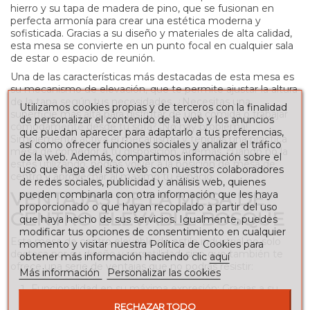
hierro y su tapa de madera de pino, que se fusionan en
perfecta armonía para crear una estética moderna y
sofisticada. Gracias a su diseño y materiales de alta calidad,
esta mesa se convierte en un punto focal en cualquier sala
de estar o espacio de reunión.
Una de las características más destacadas de esta mesa es
su mecanismo de elevación, que te permite ajustar la altura
de la tapa según tus necesidades. ¿Necesitas una
Utilizamos cookies propias y de terceros con la finalidad
superficie más alta para disfrutar de una comida o trabajar
de personalizar el contenido de la web y los anuncios
cómodamente desde tu sofá? ¡No hay problema!
que puedan aparecer para adaptarlo a tus preferencias,
Simplemente activa el mecanismo y tendrás una práctica
así como ofrecer funciones sociales y analizar el tráfico
mesa de comedor a tu disposición. Además, cuando no la
de la web. Además, compartimos información sobre el
estés utilizando, podrás volver a la posición de mesa de
uso que haga del sitio web con nuestros colaboradores
centro y aprovechar al máximo tu espacio.
de redes sociales, publicidad y análisis web, quienes
VENTAJAS DE LA MESA DE
pueden combinarla con otra información que les haya
proporcionado o que hayan recopilado a partir del uso
CENTRO ELEVABLE BOSQUE
que haya hecho de sus servicios. Igualmente, puedes
modificar tus opciones de consentimiento en cualquier
Esta mesa de centro elevable de estilo industrial no solo
momento y visitar nuestra Política de Cookies para
destaca por su diseño y versatilidad, sino que también te
obtener más información haciendo clic
aquí
ofrece una serie de ventajas que no podrás resistir:
Más información
Personalizar las cookies
Funcionalidad en su máxima expresión
: Gracias a su
mecanismo de elevación, esta mesa se adapta a tus
RECHAZAR TODO