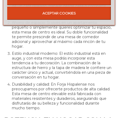
necesidades en cada momento. Ya sea para disfrutar
de un café relajado, trabajar desde casa o compartir
una comida con amigos, tendrás una superficie
ACEPTAR COOKIES
ajustable que se adapta a ti.
Ahorro de espacio
: Si vives en un apartamento
pequeño o simplemente quieres optimizar tu espacio,
esta mesa de centro es ideal. Su doble funcionalidad
te permite prescindir de una mesa de comedor
adicional y aprovechar al máximo cada rincón de tu
hogar.
Estilo industrial moderno
: El estilo industrial está en
auge, y con esta mesa podrás incorporar esta
tendencia a tu decoración. La combinación de la
estructura de hierro y la tapa de madera le confiere un
carácter único y actual, convirtiéndola en una pieza de
conversación en tu hogar.
Durabilidad y calidad
: En Forja Hispalense nos
preocupamos por ofrecerte productos de alta calidad.
Esta mesa de centro elevable está fabricada con
materiales resistentes y duraderos, asegurando que
disfrutarás de su belleza y funcionalidad durante
mucho tiempo.