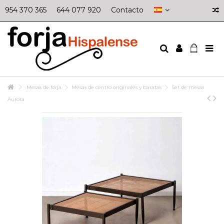
954 370 365
644 077 920
Contacto
Mesas de forja
Mesas de centro originales y baratas
Set de mesas
Aurora