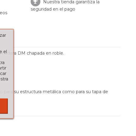
Nuestra tienda garantiza la
seguridad en el pago
seos
zar
e el
e madera DM chapada en roble.
tra
tir
car
stra
o para su estructura metálica como para su tapa de