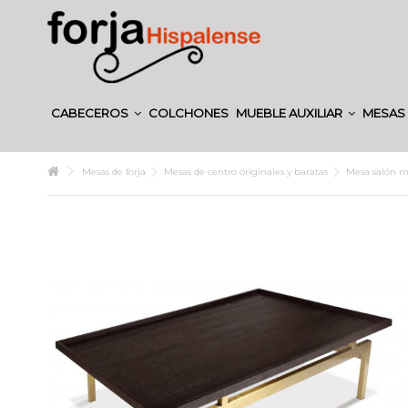
CABECEROS
COLCHONES
MUEBLE AUXILIAR
MESAS 
Mesas de forja
Mesas de centro originales y baratas
Mesa salón m