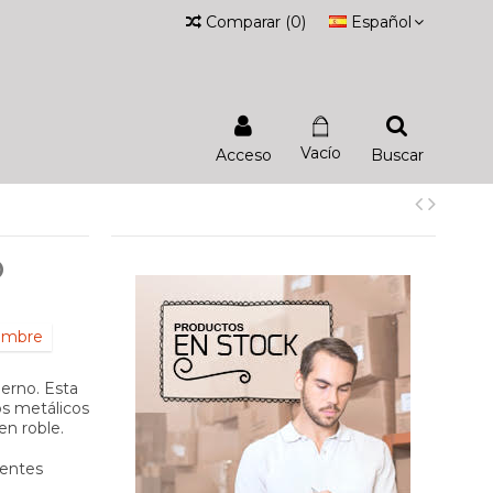
Comparar
(
0
)
Español
Vacío
Acceso
Buscar
O
iembre
derno. Esta
os metálicos
n roble.
ientes