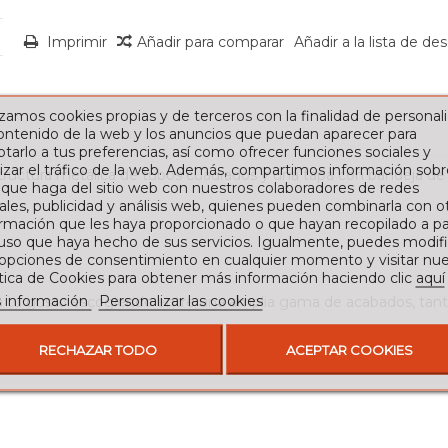
Imprimir
Añadir para comparar
Añadir a la lista de de
izamos cookies propias y de terceros con la finalidad de personali
contenido de la web y los anuncios que puedan aparecer para
tarlo a tus preferencias, así como ofrecer funciones sociales y
izar el tráfico de la web. Además, compartimos información sobr
structura metálica de tubos cuadrados y una tapa con bandeja d
 que haga del sitio web con nuestros colaboradores de redes
ales, publicidad y análisis web, quienes pueden combinarla con o
rmación que les haya proporcionado o que hayan recopilado a par
 uso que haya hecho de sus servicios. Igualmente, puedes modifi
 opciones de consentimiento en cualquier momento y visitar nue
ítica de Cookies para obtener más información haciendo clic
aquí
 información
Personalizar las cookies
 a tu gusto escogiendo entre una amplia gama de acabados, tant
RECHAZAR TODO
ACEPTAR COOKIES