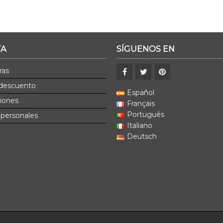
TA
SÍGUENOS EN
ras
 descuento
Español
ciones
Français
Português
 personales
Italiano
Deutsch