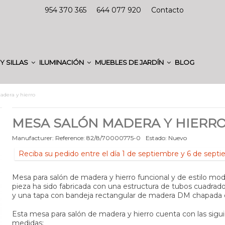
954 370 365
644 077 920
Contacto
Y SILLAS
ILUMINACIÓN
MUEBLES DE JARDÍN
BLOG
adera y hierro
MESA SALÓN MADERA Y HIERR
Manufacturer:
Reference:
82/8/70000775-0
Estado:
Nuevo
Reciba su pedido entre el día 1 de septiembre y 6 de sept
Mesa para salón de madera y hierro funcional y de estilo mo
pieza ha sido fabricada con una estructura de tubos cuadrad
y una tapa con bandeja rectangular de madera DM chapada e
Esta mesa para salón de madera y hierro cuenta con las sigu
medidas: