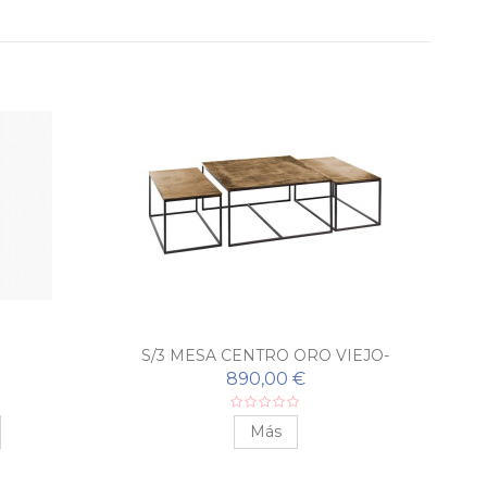
S/3 MESA CENTRO ORO VIEJO-
S/3
NEGRO
890,00 €
Más