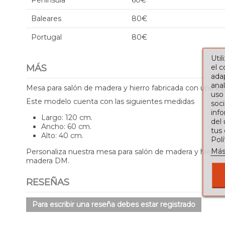
Península
60€
Baleares
80€
Portugal
80€
Util
el 
MÁS
adap
anal
Mesa para salón de madera y hierro fabricada con una e
uso
Este modelo cuenta con las siguientes medidas
soci
info
Largo: 120 cm.
del
Ancho: 60 cm.
tus
Alto: 40 cm.
Pol
Más
Personaliza nuestra mesa para salón de madera y hierro
madera DM.
RESEÑAS
Para escribir una reseña debes estar registrado