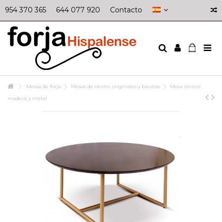
954 370 365
644 077 920
Contacto
Mesas de forja
Mesas de centro originales y baratas
Mesa centro
madera y metal