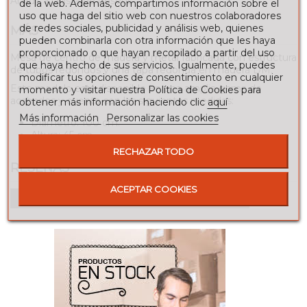
Añadir a la lista de deseos
de la web. Además, compartimos información sobre el
uso que haga del sitio web con nuestros colaboradores
de redes sociales, publicidad y análisis web, quienes
MÁS
pueden combinarla con otra información que les haya
proporcionado o que hayan recopilado a partir del uso
Mesa de centro de madera y metal fabricada con estructura
que haya hecho de sus servicios. Igualmente, puedes
de tubos redondos y una tapa redonda en madera DM.
modificar tus opciones de consentimiento en cualquier
Este modelo está disponible en una amplia gama de
momento y visitar nuestra Política de Cookies para
acabados y cuenta con las siguientes medidas:
obtener más información haciendo clic
aquí
Más información
Personalizar las cookies
Diámetro: 100 cm.
Altura: 45 cm.
RECHAZAR TODO
RESEÑAS
ACEPTAR COOKIES
Para escribir una reseña debes estar registrado