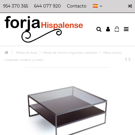
954 370 365
644 077 920
Contacto
Mesas de forja
Mesas de centro originales y baratas
Mesa centro
cuadrada madera y cristal