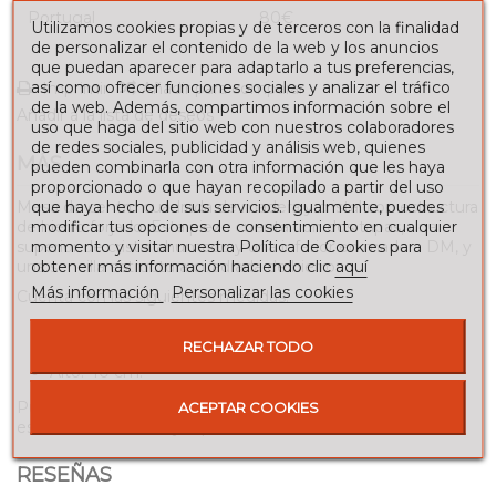
Portugal
80€
Utilizamos cookies propias y de terceros con la finalidad
de personalizar el contenido de la web y los anuncios
que puedan aparecer para adaptarlo a tus preferencias,
así como ofrecer funciones sociales y analizar el tráfico
Imprimir
Añadir para comparar
de la web. Además, compartimos información sobre el
Añadir a la lista de deseos
uso que haga del sitio web con nuestros colaboradores
de redes sociales, publicidad y análisis web, quienes
MÁS
pueden combinarla con otra información que les haya
proporcionado o que hayan recopilado a partir del uso
Mesa de centro cuadrada de madera y cristal con estructura
que haya hecho de sus servicios. Igualmente, puedes
de hierro forjado. Esta pieza cuenta con dos tapas, una
modificar tus opciones de consentimiento en cualquier
superior de cristal ahumado y una inferior en madera DM, y
momento y visitar nuestra Política de Cookies para
una sencilla estructura cuadrada de hierro.
obtener más información haciendo clic
aquí
Más información
Personalizar las cookies
Cuenta con las siguientes medidas:
Largo: 80 cm.
RECHAZAR TODO
Ancho: 80 cm.
Alto: 40 cm.
Puedes escoger entre numerosos acabados para su
ACEPTAR COOKIES
estructura de hierro y tapa de madera DM.
RESEÑAS