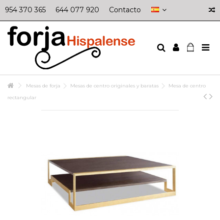
954 370 365
644 077 920
Contacto
Mesas de forja
Mesas de centro originales y baratas
Mesa de centro
rectangular