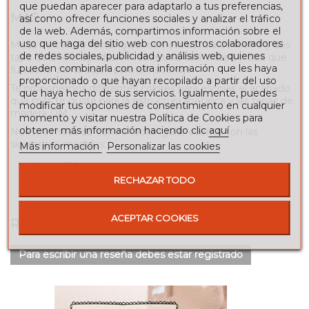
que puedan aparecer para adaptarlo a tus preferencias,
MÁS
así como ofrecer funciones sociales y analizar el tráfico
de la web. Además, compartimos información sobre el
uso que haga del sitio web con nuestros colaboradores
Mesa de centro rectangular con estructura de hierro y dos
de redes sociales, publicidad y análisis web, quienes
tapa de DM chapadas en roble, una como tapa y otra que
pueden combinarla con otra información que les haya
funciona como cajón para almacenaje.
proporcionado o que hayan recopilado a partir del uso
Te proponemos diferentes colores para escojas el acabado
que haya hecho de sus servicios. Igualmente, puedes
que más te guste para la estructura metálica y las tapas de
modificar tus opciones de consentimiento en cualquier
madera DM.
momento y visitar nuestra Política de Cookies para
obtener más información haciendo clic
aquí
Nuestra mesa de centro rectangular cuenta con las
siguientes medidas:
Más información
Personalizar las cookies
Largo: 110 cm.
Ancho: 60 cm.
RECHAZAR TODO
Alto: 45 cm.
ACEPTAR COOKIES
RESEÑAS
Para escribir una reseña debes estar registrado