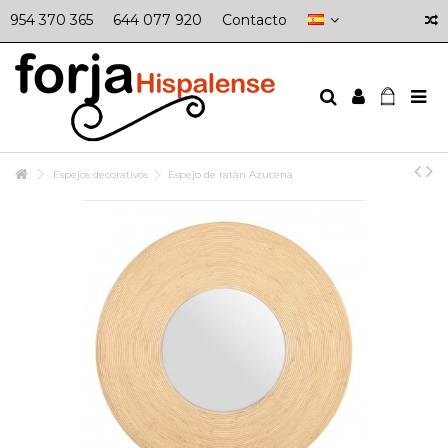
954 370 365
644 077 920
Contacto
Espejos decorativos
Espejo de ratán Azucena