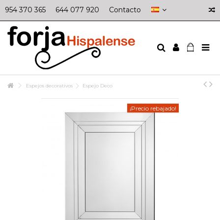
954 370 365
644 077 920
Contacto
Espejos decorativos
Espejo Deco
¡Precio rebajado!