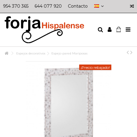
954 370 365
644 077 920
Contacto
Espejos decorativos
Espejo pared Mariposas
¡Precio rebajado!