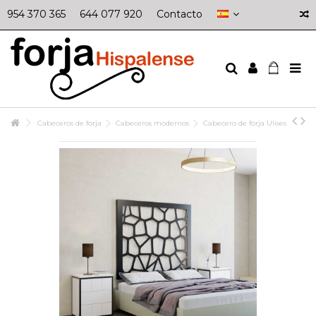
954 370 365
644 077 920
Contacto
Cabeceros de forja
Cabeceros modernos
Cabecero de forja Ulises