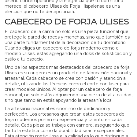
diseño contemporáneo y la elegancia que tu dormitorio
merece, el cabecero Ulises de Forja Hispalense es una
elección que no te decepcionará.
CABECERO DE FORJA ULISES
El cabecero de la cama no solo es una pieza funcional que
protege la pared de roces y manchas, sino que también es
una parte fundamental de la decoración de tu dormitorio.
Cuando eliges un cabecero de forja moderno como el
modelo Ulises, estás agregando una dosis de sofisticación y
estilo a tu espacio.
Uno de los aspectos más destacados del cabecero de forja
Ulises es su origen: es un producto de fabricación nacional y
artesanal. Cada cabecero se crea con pasión y atención al
detalle, utilizando las técnicas como el corte con láser para
crear modelos únicos. Al optar por un cabecero de forja
nacional, no solo estás adquiriendo una pieza de alta calidad,
sino que también estás apoyando la artesanía local.
La artesanía nacional es sinónimo de dedicación y
perfección. Los artesanos que crean estos cabeceros de
forja modernos ponen su experiencia y talento en cada
detalle. Cada pieza se trabaja con esmero, asegurando que
tanto la estética como la durabilidad sean excepcionales.
Esta atención meticulosa a la calidad es lo que distingue a