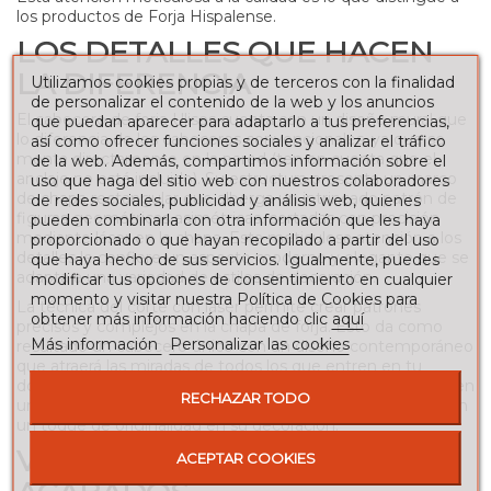
los productos de Forja Hispalense.
LOS DETALLES QUE HACEN
LA DIFERENCIA
Utilizamos cookies propias y de terceros con la finalidad
de personalizar el contenido de la web y los anuncios
El cabecero de forja Ulises cuenta con un diseño mural que
que puedan aparecer para adaptarlo a tus preferencias,
lo diferencia de los cabeceros convencionales, ya que se
así como ofrecer funciones sociales y analizar el tráfico
monta directamente en la pared (ten en cuenta que el
de la web. Además, compartimos información sobre el
anclaje no está incluido). Su estructura presenta un marco
uso que haga del sitio web con nuestros colaboradores
de chapa rectangular que alberga un intrincado patrón de
de redes sociales, publicidad y análisis web, quienes
figuras geométricas asimétricas, cortadas con precisión
pueden combinarla con otra información que les haya
mediante láser en la chapa. Esta meticulosa atención a los
proporcionado o que hayan recopilado a partir del uso
detalles le confiere un aspecto moderno y elegante que se
que haya hecho de sus servicios. Igualmente, puedes
adapta a una variedad de estilos de decoración.
modificar tus opciones de consentimiento en cualquier
momento y visitar nuestra Política de Cookies para
La técnica del corte con láser permite crear patrones
obtener más información haciendo clic
aquí
precisos y complejos en la chapa de forja. Esto da como
Más información
Personalizar las cookies
resultado un cabecero único con un diseño contemporáneo
que atraerá las miradas de todos los que entren en tu
dormitorio. Las figuras geométricas asimétricas le confieren
RECHAZAR TODO
un carácter dinámico y moderno, ideal para quienes buscan
un toque de originalidad en su decoración.
VARIEDAD DE MEDIDAS Y
ACEPTAR COOKIES