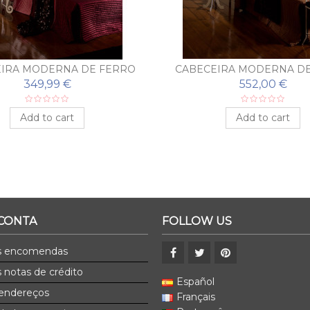
IRA MODERNA DE FERRO
CABECEIRA MODERNA D
FORJADO BEGOÑA
FORJADO ALEJAND
349,99 €
552,00 €
Add to cart
Add to cart
 CONTA
FOLLOW US
s encomendas
 notas de crédito
Español
endereços
Français