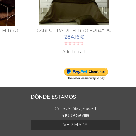
E FERRO
CABECEIRA DE FERRO FORJADO
C
RA
GUADALAJARA
284,16 €
Add to cart
DÓNDE ESTAMOS
C/ José Díaz, nave 1
41009 Sevilla
VER MAPA