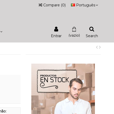
Compare
(
0
)
Português
(vazio)
Entrar
Search
hão: