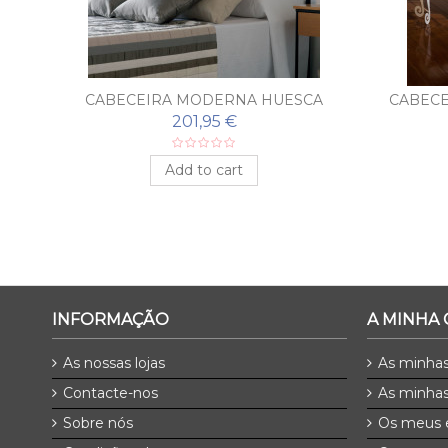
AS
CABECEIRA MODERNA HUESCA
CABECE
201,95 €
Add to cart
INFORMAÇÃO
A MINHA
As nossas lojas
As minha
Contacte-nos
As minhas
Sobre nós
Os meus 