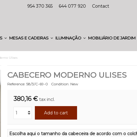
954 370 365
644 077 920
Contact
ES
MESAS E CADEIRAS
ILUMINAÇÃO
MOBILIÁRIO DE JARDIM
erno Ulises
CABECERO MODERNO ULISES
Reference:
58/3/C-69-0
Condition:
New
380,16 €
tax incl.
Add to cart
Escolha aqui o tamanho da cabeceira de acordo com o colc