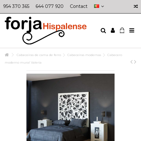
954 370 365
644 077 920
Contact
Cabeceiras de cama de ferro
Cabeceiras modernas
Cabecero
moderno mural Valeria