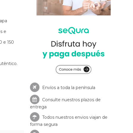
hapa
s e
0 e 150
têntico.
Envíos a toda la península
Consulte nuestros
plazos de
entrega
Todos nuestros envios viajan de
forma segura