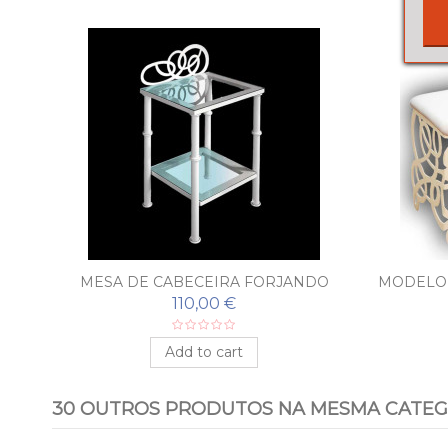
MESA DE CABECEIRA FORJANDO
MODELO 
LABERINTO
FER
110,00 €
Add to cart
30 OUTROS PRODUTOS NA MESMA CATEG