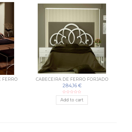
E FERRO
CABECEIRA DE FERRO FORJADO
C
RA
GUADALAJARA
284,16 €
Add to cart