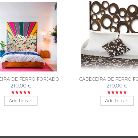
EIRA DE FERRO FORJADO
CABECEIRA DE FERRO F
JARDÍN
CÍRCULOS
210,00 €
210,00 €
Add to cart
Add to cart