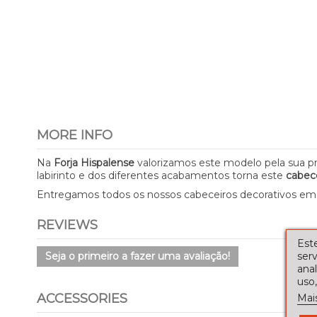
MORE INFO
Na
Forja Hispalense
valorizamos este modelo pela sua p
labirinto e dos diferentes acabamentos torna este
cabec
Entregamos todos os nossos cabeceiros decorativos e
REVIEWS
Este
serv
Seja o primeiro a fazer uma avaliação!
ana
uso,
ACCESSORIES
Mai