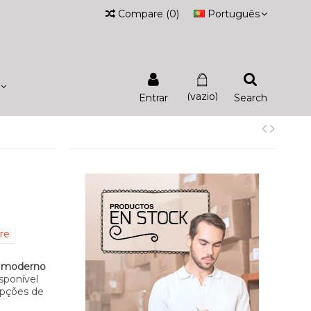
Compare
(
0
)
Português
(vazio)
Entrar
Search
re
o moderno
sponível
 opções de