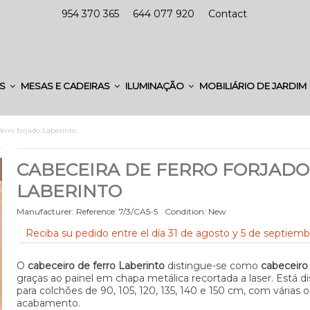
954 370 365
644 077 920
Contact
ES
MESAS E CADEIRAS
ILUMINAÇÃO
MOBILIÁRIO DE JARDIM
erro forjado Laberinto
CABECEIRA DE FERRO FORJADO
LABERINTO
Manufacturer:
Reference:
7/3/CA5-5
Condition:
New
Reciba su pedido entre el día 31 de agosto y 5 de septiemb
O
cabeceiro de ferro Laberinto
distingue-se como
cabeceir
graças ao painel em chapa metálica recortada a laser. Está di
para colchões de 90, 105, 120, 135, 140 e 150 cm, com várias
acabamento.