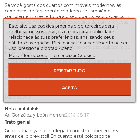
Se você gosta dos quartos com móveis modernos, as
cabeceiras de forjamento moderno se tornarão o
complemento perfeito para o seu quarto. Fabricadas com
os melhores materiais, estas cabeceiras de cama forjadas
Este site usa cookies próprios e de terceiros para
são elementos muito versáteis e serão perfeitamente
melhorar nossos serviços e mostrar a publicidade
integradas na decoração do seu quarto.
relacionada às suas preferências, analisando seus
Se você preferir o conjunto completo, a mesa de cabeceira
hábitos navegação. Para dar seu consentimento ao seu
Lugo será o complemento perfeito para esta cabeceira de
uso, pressione o botão Aceito.
ferro forjado.
Mais informações
Personalizar Cookies
Todos os acabamentos da paleta de cores são tinta epoxy,
com um processo de secagem do forno para garantir a
REJEITAR TUDO
máxima durabilidade. Os acabamentos patinados são feitos
à mão, o que dá às cabeceiras da forja um toque ainda mais
pessoal.
ACEITO
REVIEWS
Nota
Ari González y León Herrera
2016-08-17
Trato genial
Gracias Juan, ya nos ha llegado nuestro cabecero ☺y
antes de lo previsto!! En cuanto esté colocado te