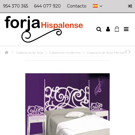
954 370 365
644 077 920
Contacto
Cabeceros de forja
Cabeceros modernos
Cabecero de forja Mérida