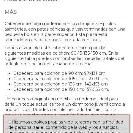
MÁS
Cabecero de forja moderno
con un dibujo de espirales
asimétrico, con patas cónicas que van terminadas con una
pequeña bola en la parte superior. Esta pieza está
fabricado en chapa de metal cortada con láser.
Tienes disponible este cabecero de cama para las
siguientes medidas de colchón: 90-15-135-150 cm. En la
siguiente tabla puedes comprobar las medidas totales del
artículo en función del tamaño de la cama:
Cabecero para colchón de 90 cm: 97x131 cm
Cabecero para colchón de 105 cm: 112x131 cm.
Cabecero para colchón de 135 cm: 142x153 cm.
Cabecero para colchón de 150 cm: 157x153 cm.
Un cabecero original con un dibujo moderno, ideal para
darle un toque actual tanto a un dormitorio juvenil como a
uno principal. Puedes complementarlo también con la
mesita de noche a juego, también fabricada en hierro.
Utilizamos cookies propias y de terceros con la finalidad
Hay una gran variedad de colores entre los que podrás
de personalizar el contenido de la web y los anuncios
elegir. Las líneas modernas más compatibles con acabados
que puedan aparecer para adaptarlo a tus preferencias,