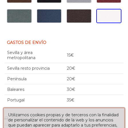
GASTOS DE ENVÍO
Sevilla y área
15€
metropolitana
Sevilla resto provincia
20€
Península
20€
Baleares
30€
Portugal
35€
Utilizamos cookies propias y de terceros con la finalidad
Imprimir
Añadir para comparar
de personalizar el contenido de la web y los anuncios
Añadir a la lista de deseos
que puedan aparecer para adaptarlo a tus preferencias,