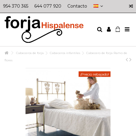
954 370 365
644 077 920
Contacto
Cabeceros de forja
Cabeceros infantiles
Cabecero de forja Ramo de
flores
¡Precio rebajado!