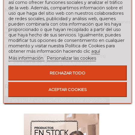
así como ofrecer funciones sociales y analizar el tráfico
de la web. Además, compartimos información sobre el
MÁS
uso que haga del sitio web con nuestros colaboradores
de redes sociales, publicidad y análisis web, quienes
Precioso cabecero realizado en forja con ramos de tulipanes
pueden combinarla con otra información que les haya
que adornan el centro. Este cabezal de hierro tiene un
proporcionado o que hayan recopilado a partir del uso
marcado aire vintage y hará las delicias de cualquier
que haya hecho de sus servicios. Igualmente, puedes
habitación infantil.
modificar tus opciones de consentimiento en cualquier
momento y visitar nuestra Política de Cookies para
Está disponible en dos medidas:
obtener más información haciendo clic
aquí
para
cama de 90 cm
. (97 x 124 centímetros)
Más información
Personalizar las cookies
para
cama de 105 cm
. ( 114 x 124 cm.)
para cama de 135 cm. (144 x 124 cm)
para cama de 150 cm (149 x 124 cm.)
RECHAZAR TODO
RESEÑAS
ACEPTAR COOKIES
Para escribir una reseña debes estar registrado