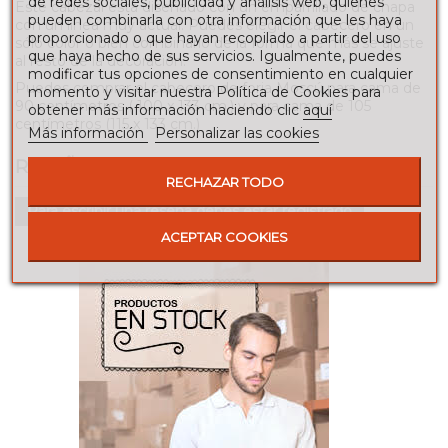
de redes sociales, publicidad y análisis web, quienes
Este cabezal está diseñado con un emparrillado de chapa
pueden combinarla con otra información que les haya
con un línea muy actual. Puedes elegir el cabecero en un
proporcionado o que hayan recopilado a partir del uso
sólo color o bien combinarlo de la forma que más se ajuste
que haya hecho de sus servicios. Igualmente, puedes
al resto de la decoración.
modificar tus opciones de consentimiento en cualquier
Puedes comprar el cabecero de forja Moscú para cama de
momento y visitar nuestra Política de Cookies para
90 centímetros ( 100 x 133 cm.) y para cama de 105
obtener más información haciendo clic
aquí
centímetros (115 x 133 cm.)
Más información
Personalizar las cookies
RESEÑAS
RECHAZAR TODO
Para escribir una reseña debes estar registrado
ACEPTAR COOKIES