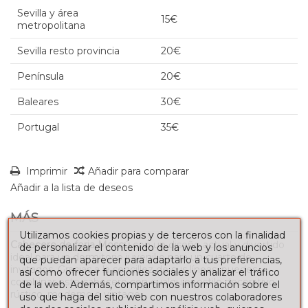
Sevilla y área
15€
metropolitana
Sevilla resto provincia
20€
Península
20€
Baleares
30€
Portugal
35€
Imprimir
Añadir para comparar
Añadir a la lista de deseos
MÁS
Utilizamos cookies propias y de terceros con la finalidad
Cabecero de forja Moscú
con un diseño actual y divertido
de personalizar el contenido de la web y los anuncios
ideal para un dormitorio juvenil o para un cuarto de
que puedan aparecer para adaptarlo a tus preferencias,
invitados. Gracias a la sencillez de sus líneas, puedes
así como ofrecer funciones sociales y analizar el tráfico
combinar este cabecero con cualquier estilo decorativo,
de la web. Además, compartimos información sobre el
rústico, moderno o vintage.
uso que haga del sitio web con nuestros colaboradores