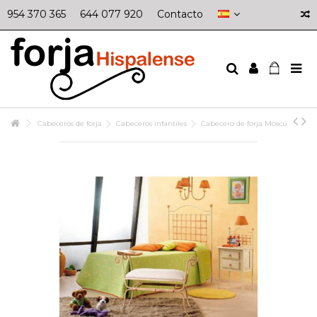
954 370 365
644 077 920
Contacto
Cabeceros de forja
Cabeceros infantiles
Cabecero de forja Moscú