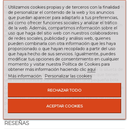
Cabecero de forja
fabricado en chapa de metal cortada con
Utilizamos cookies propias y de terceros con la finalidad
láser.
de personalizar el contenido de la web y los anuncios
que puedan aparecer para adaptarlo a tus preferencias,
A pesar de su diseño infantil, puedes comprar este
así como ofrecer funciones sociales y analizar el tráfico
cabecero para cama con colchón de 90-105-135-150 cm. En
de la web. Además, compartimos información sobre el
la siguiente tabla te mostramos las medidas totales del
uso que haga del sitio web con nuestros colaboradores
producto:
de redes sociales, publicidad y análisis web, quienes
pueden combinarla con otra información que les haya
Cabecero para colchón de 90 cm: 97x160 cm
proporcionado o que hayan recopilado a partir del uso
Cabecero para colchón de 105 cm: 112x160 cm.
que haya hecho de sus servicios. Igualmente, puedes
Cabecero para colchón de 135 cm: 142x160 cm.
modificar tus opciones de consentimiento en cualquier
Cabecero para colchón de 150 cm: 157x160 cm.
momento y visitar nuestra Política de Cookies para
obtener más información haciendo clic
aquí
Ideal para un cabecero infantil, esta pieza tiene la silueta de
dos niños cogidos de la mano con unas patas que tienen
Más información
Personalizar las cookies
una forma cónica y van terminadas en una pequeña bola.
Cuando decoramos una habitación infantil, el colorido juega
RECHAZAR TODO
un papel importante ya que aporta luminosidad y alegría al
dormitorio. Tienes disponible una amplia gama de colores
para este modelo.
ACEPTAR COOKIES
Todos nuestros acabados son de máxima calidad.
RESEÑAS