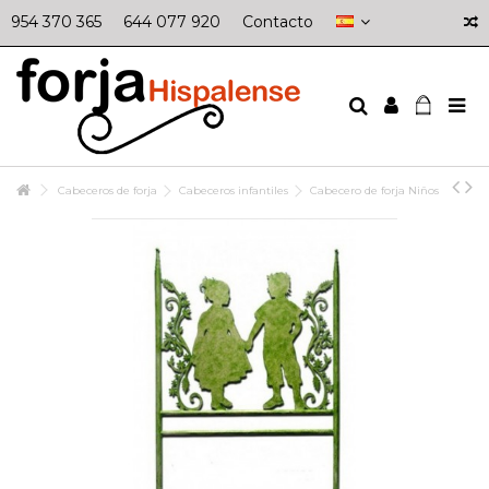
954 370 365
644 077 920
Contacto
Cabeceros de forja
Cabeceros infantiles
Cabecero de forja Niños