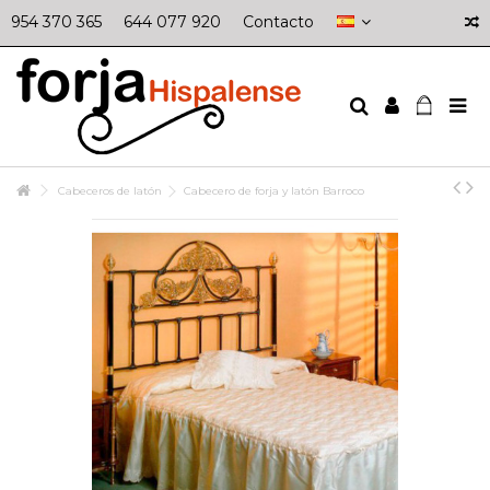
954 370 365
644 077 920
Contacto
Cabeceros de latón
Cabecero de forja y latón Barroco