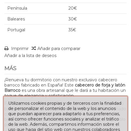
Península
20€
Baleares
30€
Portugal
35€
Imprimir
Añadir para comparar
Añadir a la lista de deseos
MÁS
¡Renueva tu dormitorio con nuestro exclusivo cabecero
barroco fabricado en España! Este
cabecero de forja y latón
Barroco
es una obra artesanal que le dará a tu habitación un
toque de elegancia y sofisticación.
Utilizamos cookies propias y de terceros con la finalidad
Fabricado con materiales de alta calidad, nuestro cabecero
de personalizar el contenido de la web y los anuncios
barroco cuenta con un hermoso repujado de latón patinado
que puedan aparecer para adaptarlo a tus preferencias,
con marrón. Además, puedes elegir entre un acabado
así como ofrecer funciones sociales y analizar el tráfico
brillante o envejecido para que se adapte a tu gusto y estilo
de la web. Además, compartimos información sobre el
personal.
uso que haga del sitio web con nuestros colaboradores