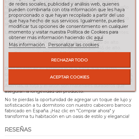
Este cabecero de latón está disponible en diferentes
de redes sociales, publicidad y análisis web, quienes
tamaños, lo que significa que podrás encontrar el tamaño
pueden combinarla con otra información que les haya
perfecto para tu cama: 90, 105, 135 o 150 cm. ¡Así que no
proporcionado o que hayan recopilado a partir del uso
importa el tamaño de tu cama, nuestro cabecero barroco
que haya hecho de sus servicios. Igualmente, puedes
se ajustará perfectamente!
modificar tus opciones de consentimiento en cualquier
momento y visitar nuestra Política de Cookies para
Las medidas de este cabecero barroco son las siguientes:
obtener más información haciendo clic
aquí
Cabecero de 90 cm: 96 de ancho por 145 de alto.
Más información
Personalizar las cookies
Cabecero de 105 cm: 111 de ancho por 145 de alto.
Cabecero de 135 cm: 141 de ancho por 150 de alto.
Cabecero de 150 cm: 156 de ancho por 150 de alto.
RECHAZAR TODO
Pero no solo es su estética lo que hace que nuestro
cabecero barroco sea especial, sino también sus beneficios,
ACEPTAR COOKIES
al estar hecho a mano, este es único en su diseño y calidad.
Además, la forja y el latón son materiales duraderos que
aseguran la longevidad del producto.
No te pierdas la oportunidad de agregar un toque de lujo y
sofisticación a tu dormitorio con nuestro cabecero barroco
fabricado en España. ¡Haz clic en "Comprar ahora" y
transforma tu habitación en un oasis de estilo y elegancia!
RESEÑAS