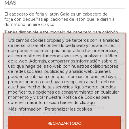
MÁS
El cabecero de forja y latón Galia es un cabecero de
forja con pequeñas aplicaciones de latón que le darán al
dormitorio un aire clásico.
Tienes disponible este modelo de cabecero para colchón
con medidas de 90-105-135-150 cm.
Utilizamos cookies propias y de terceros con la finalidad
Un cabezal de cama de estilo antiguo, para darle un toque
de personalizar el contenido de la web y los anuncios
elegante y personal al dormitorio. Un diseño ideal tanto
que puedan aparecer para adaptarlo a tus preferencias,
para cama de matrimonio como para una cama individual.
así como ofrecer funciones sociales y analizar el tráfico
de la web. Además, compartimos información sobre el
La estructura de hierro de este cabecero pude venir pintada
uso que haga del sitio web con nuestros colaboradores
en color negro, verde o blanco. Un acabado de pintura de
de redes sociales, publicidad y análisis web, quienes
primera calidad que viene con secado las horno. Las piezas
pueden combinarla con otra información que les haya
de latón pueden venir pulido brillante, o envejecido (similar
proporcionado o que hayan recopilado a partir del uso
al modelo de la foto). Tanto el latón pulido como el
que haya hecho de sus servicios. Igualmente, puedes
envejecido, vienen tratados y preparados para que no se
modificar tus opciones de consentimiento en cualquier
deterioren y no requieren de ningún tipo de
momento y visitar nuestra Política de Cookies para
mantenimiento.
obtener más información haciendo clic
aquí
Un cabecero de forja y latón clásico que no pasará
Más información
Personalizar las cookies
inadvertido en el dormitorio.
En la siguiente tabla puedes comprobar las medidas totales
RECHAZAR TODO
del producto en función del tamaño del colchón: