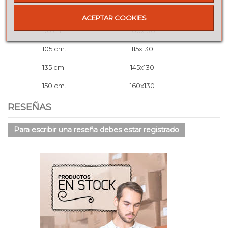
COLCHÓN
MEDIDAS cm. (ancho-alto)
ACEPTAR COOKIES
90 cm.
100x130
105 cm.
115x130
135 cm.
145x130
150 cm.
160x130
RESEÑAS
Para escribir una reseña debes estar registrado