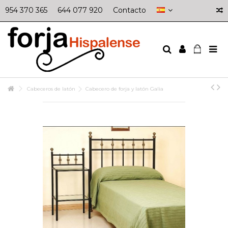
954 370 365
644 077 920
Contacto
Cabeceros de latón
Cabecero de forja y latón Galia