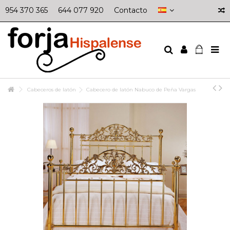
954 370 365
644 077 920
Contacto
Cabeceros de latón
Cabecero de latón Nabuco de Peña Vargas