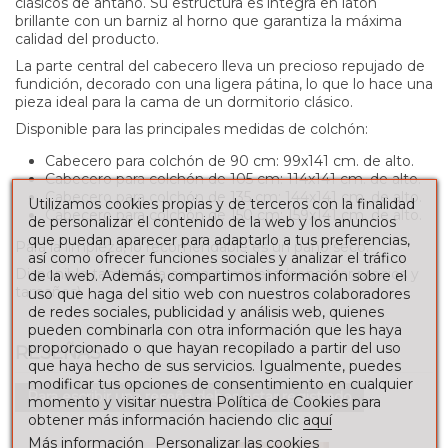
clásicos de antaño. Su estructura es íntegra en latón
brillante con un barniz al horno que garantiza la máxima
calidad del producto.
La parte central del cabecero lleva un precioso repujado de
fundición, decorado con una ligera pátina, lo que lo hace una
pieza ideal para la cama de un dormitorio clásico.
Disponible para las principales medidas de colchón:
Cabecero para colchón de 90 cm: 99x141 cm. de alto.
Cabecero para colchón de 105 cm: 114x141 cm. de alto.
Cabecero para colchón de 135 cm: 144x141 cm. de alto.
Utilizamos cookies propias y de terceros con la finalidad
Cabecero para colchón de 150 cm: 159x141 cm. de alto.
de personalizar el contenido de la web y los anuncios
que puedan aparecer para adaptarlo a tus preferencias,
Para la limpieza, lo recomendable es un paño seco.
así como ofrecer funciones sociales y analizar el tráfico
Disponible también la cama completa (consultar precios y
de la web. Además, compartimos información sobre el
tamaños)
uso que haga del sitio web con nuestros colaboradores
de redes sociales, publicidad y análisis web, quienes
pueden combinarla con otra información que les haya
proporcionado o que hayan recopilado a partir del uso
RESEÑAS
que haya hecho de sus servicios. Igualmente, puedes
modificar tus opciones de consentimiento en cualquier
Para escribir una reseña debes estar registrado
momento y visitar nuestra Política de Cookies para
obtener más información haciendo clic
aquí
Más información
Personalizar las cookies