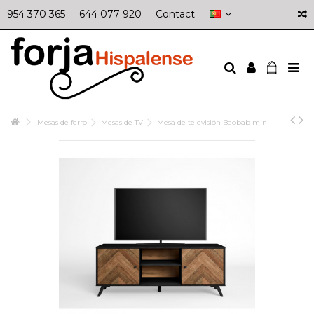
954 370 365
644 077 920
Contact
Mesas de ferro
Mesas de TV
Mesa de televisión Baobab mini