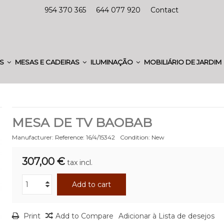
954 370 365
644 077 920
Contact
ES
MESAS E CADEIRAS
ILUMINAÇÃO
MOBILIÁRIO DE JARDIM
MESA DE TV BAOBAB
Manufacturer:
Reference:
16/4/15342
Condition:
New
307,00 €
tax incl.
Add to cart
Print
Add to Compare
Adicionar à Lista de desejos