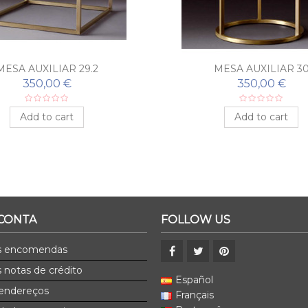
MESA AUXILIAR 29.2
MESA AUXILIAR 3
350,00 €
350,00 €
Add to cart
Add to cart
 CONTA
FOLLOW US
s encomendas
 notas de crédito
Español
endereços
Français