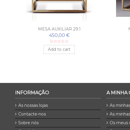
MESA AUXILIAR 29.1
450,00 €
Add to cart
INFORMAÇÃO
A MINHA
As nossas lojas
As minha
Contacte-nos
As minhas
Sobre nós
Os meus 