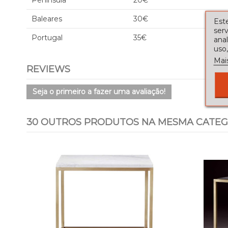
Península
20€
Baleares
30€
Este
serv
Portugal
35€
ana
uso,
Mai
REVIEWS
Seja o primeiro a fazer uma avaliação!
30 OUTROS PRODUTOS NA MESMA CATEG