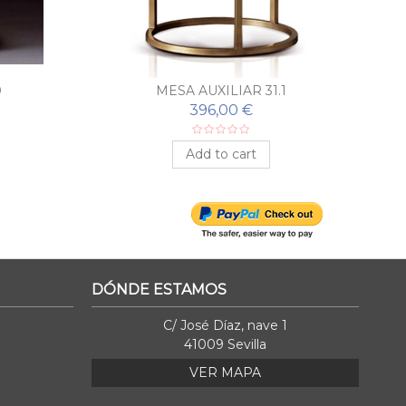
0
MESA AUXILIAR 31.1
396,00 €
Add to cart
DÓNDE ESTAMOS
C/ José Díaz, nave 1
41009 Sevilla
VER MAPA