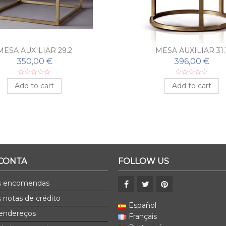
MESA AUXILIAR 29.2
MESA AUXILIAR 31.
350,00 €
396,00 €
Add to cart
Add to cart
 CONTA
FOLLOW US
s encomendas
 notas de crédito
Español
endereços
Français