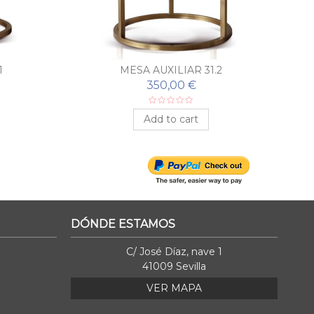
1
MESA AUXILIAR 31.2
350,00 €
Add to cart
DÓNDE ESTAMOS
C/ José Díaz, nave 1
41009 Sevilla
VER MAPA