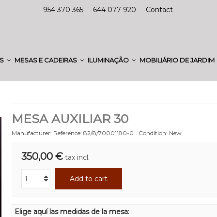
954 370 365
644 077 920
Contact
ES
MESAS E CADEIRAS
ILUMINAÇÃO
MOBILIÁRIO DE JARDIM
MESA AUXILIAR 30
Manufacturer:
Reference:
82/8/70001180-0
Condition:
New
350,00 €
tax incl.
Add to cart
Elige aquí las medidas de la mesa: