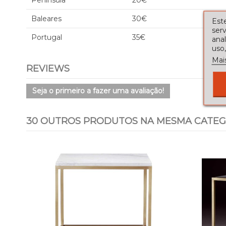
Península
20€
Baleares
30€
Este
serv
Portugal
35€
ana
uso,
Mai
REVIEWS
Seja o primeiro a fazer uma avaliação!
30 OUTROS PRODUTOS NA MESMA CATEG