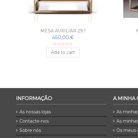
MESA AUXILIAR 29.1
450,00 €
Add to cart
INFORMAÇÃO
A MINHA
As nossas lojas
As minha
Contacte-nos
As minhas
Sobre nós
Os meus 