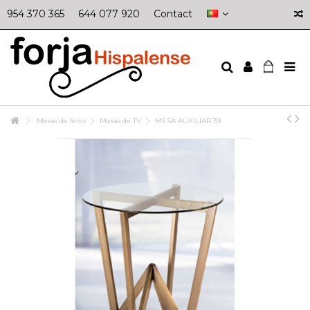
954 370 365
644 077 920
Contact
Mesas de ferro
Mesas de TV
MESA AUXILIAR 39