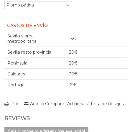
GASTOS DE ENVÍO
Sevilla y área
15€
metropolitana
Sevilla resto provincia
20€
Península
20€
Baleares
30€
Portugal
35€
Print
Add to Compare
Adicionar à Lista de desejos
REVIEWS
Seja o primeiro a fazer uma avaliação!