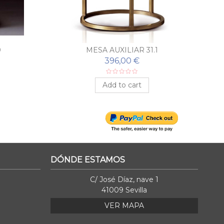
0
MESA AUXILIAR 31.1
396,00 €
Add to cart
DÓNDE ESTAMOS
C/ José Díaz, nave 1
41009 Sevilla
VER MAPA