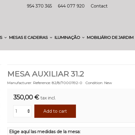
954 370 365
644 077 920
Contact
ES
MESAS E CADEIRAS
ILUMINAÇÃO
MOBILIÁRIO DE JARDIM
MESA AUXILIAR 31.2
Manufacturer:
Reference:
82/8/70001192-0
Condition:
New
350,00 €
tax incl.
Add to cart
Elige aquí las medidas de la mesa: