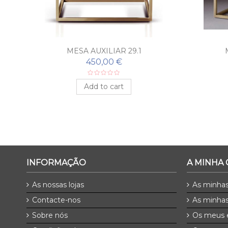
MESA AUXILIAR 29.1
450,00 €
Add to cart
INFORMAÇÃO
A MINHA
As nossas lojas
As minha
Contacte-nos
As minhas
Sobre nós
Os meus 