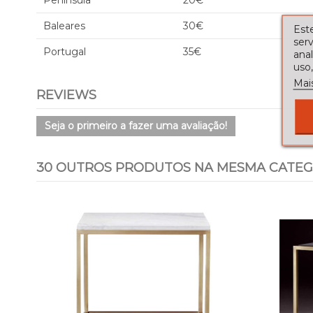
Península
20€
Baleares
30€
Este
serv
Portugal
35€
ana
uso,
Mai
REVIEWS
Seja o primeiro a fazer uma avaliação!
30 OUTROS PRODUTOS NA MESMA CATEG