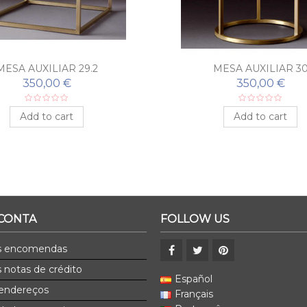
MESA AUXILIAR 29.2
MESA AUXILIAR 3
350,00 €
350,00 €
Add to cart
Add to cart
 CONTA
FOLLOW US
s encomendas
 notas de crédito
Español
endereços
Français