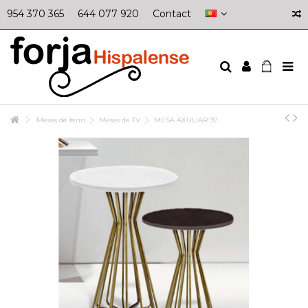
954 370 365
644 077 920
Contact
Mesas de ferro
Mesas de TV
MESA AXULIAR 97