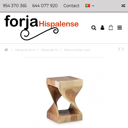
954 370 365
644 077 920
Contact
Mesas de ferro
Mesas de TV
Mesa auxiliar Lyon