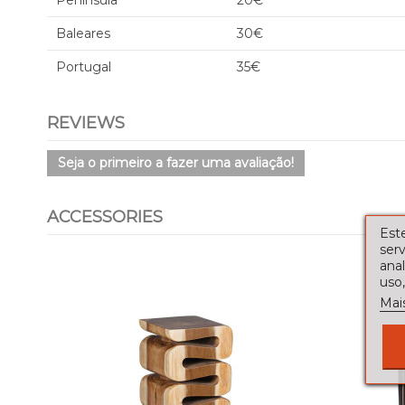
Península
20€
Baleares
30€
Portugal
35€
REVIEWS
Seja o primeiro a fazer uma avaliação!
ACCESSORIES
Este
serv
ana
uso,
Mai