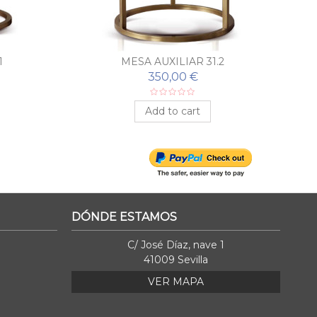
1
MESA AUXILIAR 31.2
350,00 €
Add to cart
DÓNDE ESTAMOS
C/ José Díaz, nave 1
41009 Sevilla
VER MAPA