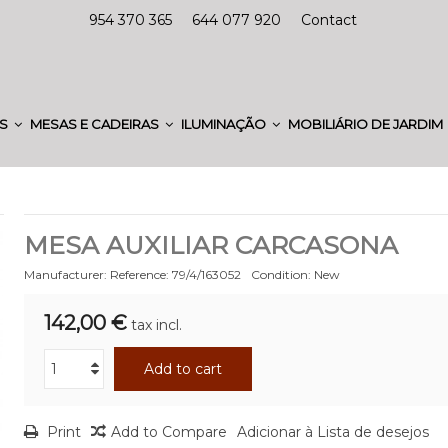
954 370 365
644 077 920
Contact
ES
MESAS E CADEIRAS
ILUMINAÇÃO
MOBILIÁRIO DE JARDIM
MESA AUXILIAR CARCASONA
Manufacturer:
Reference:
79/4/163052
Condition:
New
142,00 €
tax incl.
Add to cart
Print
Add to Compare
Adicionar à Lista de desejos