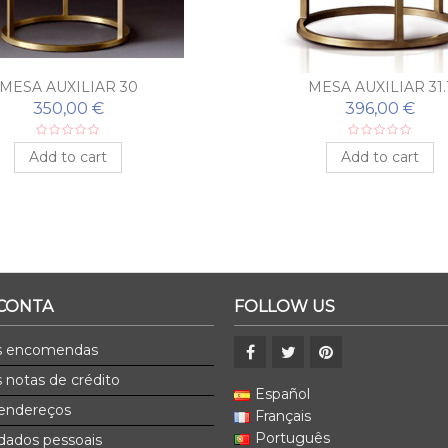
MESA AUXILIAR 30
MESA AUXILIAR 31.
350,00 €
396,00 €
Add to cart
Add to cart
 CONTA
FOLLOW US
s encomendas
 notas de crédito
Español
endereços
Français
Português
dados pessoais