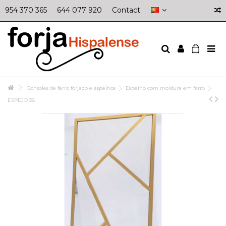
954 370 365
644 077 920
Contact
Consoles de ferro forjado e espelhos
Espelho com moldura em ferro
ESPEJO 38